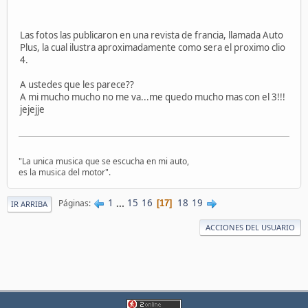
Las fotos las publicaron en una revista de francia, llamada Auto
Plus, la cual ilustra aproximadamente como sera el proximo clio
4.
A ustedes que les parece??
A mi mucho mucho no me va...me quedo mucho mas con el 3!!!
jejejje
"La unica musica que se escucha en mi auto,
es la musica del motor".
1
...
15
16
18
19
Páginas
17
IR ARRIBA
ACCIONES DEL USUARIO