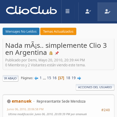
Mensajes No Leídos
Temas Actualizados
Nada mÃ¡s.. simplemente Clio 3
en Argentina
Publicado por Demi, Mayo 20, 2010, 20:39:44 PM
0 Miembros y 2 Visitantes están viendo este tema.
1
...
15
16
18
19
Páginas
17
IR ABAJO
ACCIONES DEL USUARIO
emanuek
Representante Sede Mendoza
Junio 06, 2010, 20:06:58 PM
#240
Ultima modificación
: Junio 06, 2010, 20:09:39 PM por emanuek