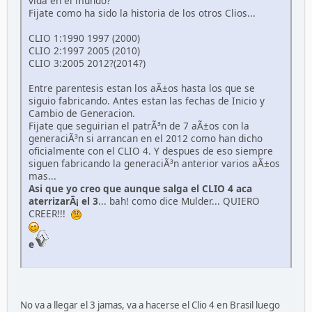
vida en el mundo?
Fijate como ha sido la historia de los otros Clios...
CLIO 1:1990 1997 (2000)
CLIO 2:1997 2005 (2010)
CLIO 3:2005 2012?(2014?)
Entre parentesis estan los aÃ±os hasta los que se
siguio fabricando. Antes estan las fechas de Inicio y
Cambio de Generacion.
Fijate que seguirian el patrÃ³n de 7 aÃ±os con la
generaciÃ³n si arrancan en el 2012 como han dicho
oficialmente con el CLIO 4. Y despues de eso siempre
siguen fabricando la generaciÃ³n anterior varios aÃ±os
mas...
Asi que yo creo que aunque salga el CLIO 4 aca
aterrizarÃ¡ el 3
... bah! como dice Mulder... QUIERO
CREER!!!
e
No va a llegar el 3 jamas, va a hacerse el Clio 4 en Brasil luego