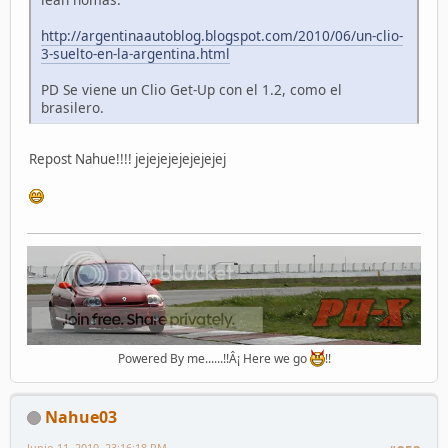
http://argentinaautoblog.blogspot.com/2010/06/un-clio-
3-suelto-en-la-argentina.html
PD Se viene un Clio Get-Up con el 1.2, como el
brasilero.
Repost Nahue!!!! jejejejejejejejej
Powered By me......!!Â¡ Here we go
!!
Nahue03
Junio 11, 2010, 23:16:18 PM