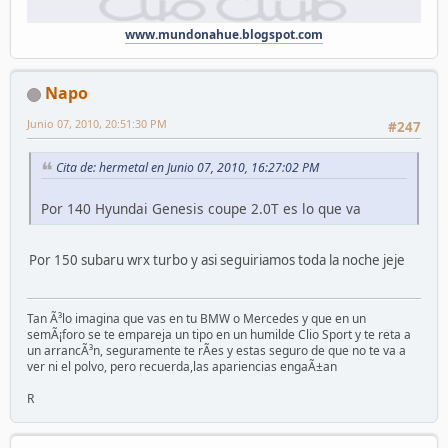
www.mundonahue.blogspot.com
Napo
Junio 07, 2010, 20:51:30 PM
#247
Cita de: hermetal en Junio 07, 2010, 16:27:02 PM
Por 140 Hyundai Genesis coupe 2.0T es lo que va
Por 150 subaru wrx turbo y asi seguiriamos toda la noche jeje
Tan Ã³lo imagina que vas en tu BMW o Mercedes y que en un
semÃ¡foro se te empareja un tipo en un humilde Clio Sport y te reta a
un arrancÃ³n, seguramente te rÃ­es y estas seguro de que no te va a
ver ni el polvo, pero recuerda,las apariencias engaÃ±an
R