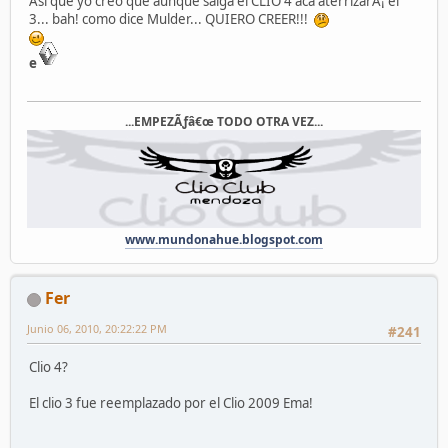
Asi que yo creo que aunque salga el CLIO 4 aca aterrizarÃ¡ el
3... bah! como dice Mulder... QUIERO CREER!!!
e
...EMPEZÃƒâ€œ TODO OTRA VEZ...
www.mundonahue.blogspot.com
Fer
Junio 06, 2010, 20:22:22 PM
#241
Clio 4?
El clio 3 fue reemplazado por el Clio 2009 Ema!