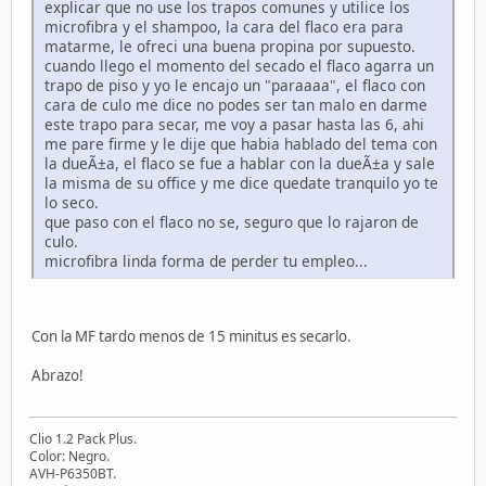
explicar que no use los trapos comunes y utilice los
microfibra y el shampoo, la cara del flaco era para
matarme, le ofreci una buena propina por supuesto.
cuando llego el momento del secado el flaco agarra un
trapo de piso y yo le encajo un "paraaaa", el flaco con
cara de culo me dice no podes ser tan malo en darme
este trapo para secar, me voy a pasar hasta las 6, ahi
me pare firme y le dije que habia hablado del tema con
la dueÃ±a, el flaco se fue a hablar con la dueÃ±a y sale
la misma de su office y me dice quedate tranquilo yo te
lo seco.
que paso con el flaco no se, seguro que lo rajaron de
culo.
microfibra linda forma de perder tu empleo...
Con la MF tardo menos de 15 minitus es secarlo.
Abrazo!
Clio 1.2 Pack Plus.
Color: Negro.
AVH-P6350BT.