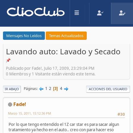
Mensajes No Leídos
Temas Actualizados
Lavando auto: Lavado y Secado
Publicado por Fade!, Julio 17, 2009, 23:29:04 PM
0 Miembros y 1 Visitante están viendo este tema.
1
2
4
Páginas
3
IR ABAJO
ACCIONES DEL USUARIO
Fade!
Marzo 15, 2011, 15:12:36 PM
#30
Por lo que tengo entendido el 1Z car star es para sacar algun
tratamiento ya hecho en el auto.. creo con para hacer eso