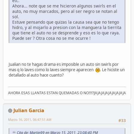
etc.
Ahora... note que se me hicieron algunos swirls en el
auto, no muy marcados, pero al ser negro se notan al
sol.
Estuve pensando que quizas la causa sea que no tengo
hidro, y al mojarlo a presion con la manguera la tierrita
que tiene el auto no se desprende y eso es lo que raya.
Puede ser ? Otra cosa no se me ocurre !
Jualian no te hagas drama es imposible un auto sin swirls por
mas q lo laves como lo laves siempre aparecen
. Le hiciste un
detallado al auto hace cuanto?
AHORA ESAS LLANTAS ESTAN QUEMADAS O NO!!!!?JAJAJAJAJAJAJAJAJA
Julian Garcia
Marzo 16, 2011, 06:47:51 AM
#33
Cita de: Martin99 en Marzo 15, 2011, 23:08:40 PM