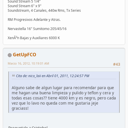
Sound Stream 5 1/4"
Sound Stream 6" x 9"
Soundstream, 4 Canales, 440w Rms, Tx Series
RM Progresivos Adelante y Atras.
Nervastella 16" Sumitomo 205/45/16
XenÃ³n Bajas y Auxiliares 6000 K
GetUpFCO
Marzo 16, 2012, 10:19:01 AM
#43
Cita de: nico_laii en Abril 01, 2011, 12:24:57 PM
Alguno sabe de algun lugar para recomendar para que
me hagan una buena limpieza y pulido y teflon y cera y
todas esas cosas?? tiene 4000 km y es negro, pero cada
vez que lo lavo no queda com me gustaria jeje
graciass!
Preguntale a Cristobel