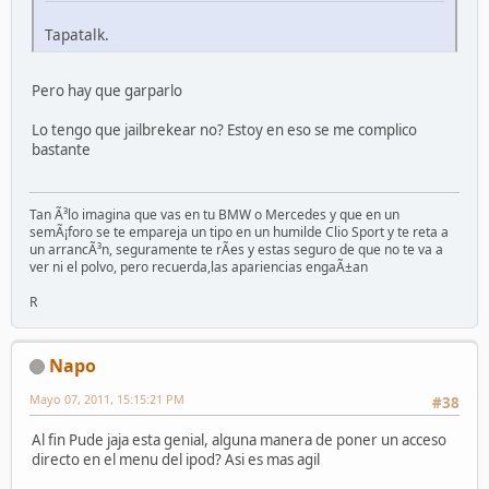
Tapatalk.
Pero hay que garparlo
Lo tengo que jailbrekear no? Estoy en eso se me complico
bastante
Tan Ã³lo imagina que vas en tu BMW o Mercedes y que en un
semÃ¡foro se te empareja un tipo en un humilde Clio Sport y te reta a
un arrancÃ³n, seguramente te rÃ­es y estas seguro de que no te va a
ver ni el polvo, pero recuerda,las apariencias engaÃ±an
R
Napo
Mayo 07, 2011, 15:15:21 PM
#38
Al fin Pude jaja esta genial, alguna manera de poner un acceso
directo en el menu del ipod? Asi es mas agil