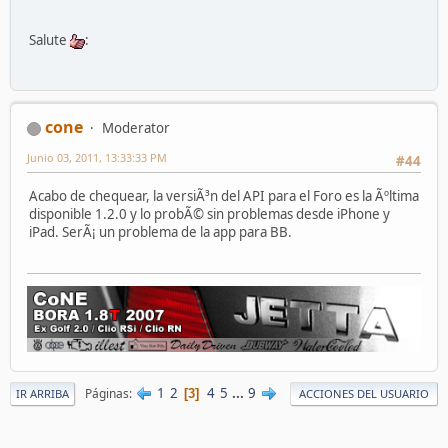
Salute
:
cone
Moderator
Junio 03, 2011, 13:33:33 PM
#44
Acabo de chequear, la versiÃ³n del API para el Foro es la Ãºltima
disponible 1.2.0 y lo probÃ© sin problemas desde iPhone y
iPad. SerÃ¡ un problema de la app para BB.
1
2
4
5
...
9
Páginas
3
IR ARRIBA
ACCIONES DEL USUARIO