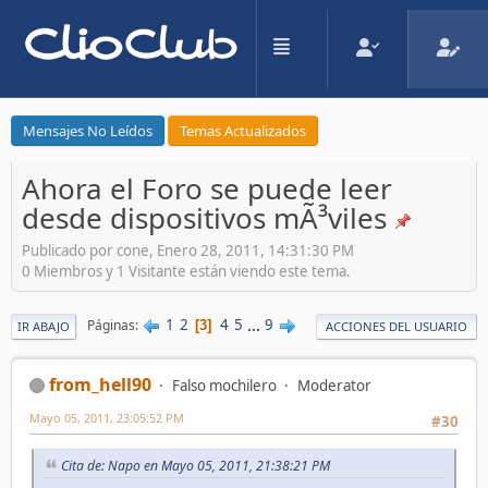
Mensajes No Leídos
Temas Actualizados
Ahora el Foro se puede leer
desde dispositivos mÃ³viles
Publicado por cone, Enero 28, 2011, 14:31:30 PM
0 Miembros y 1 Visitante están viendo este tema.
1
2
4
5
...
9
Páginas
3
IR ABAJO
ACCIONES DEL USUARIO
from_hell90
Falso mochilero
Moderator
Mayo 05, 2011, 23:05:52 PM
#30
Cita de: Napo en Mayo 05, 2011, 21:38:21 PM