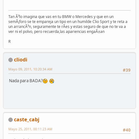
Tan Ã³lo imagina que vas en tu BMW o Mercedes y que en un
semÃ¡foro se te empareja un tipo en un humilde Clio Sport y te reta a
un arrancÃ³n, seguramente te rÃ­es y estas seguro de que no te va a
ver ni el polvo, pero recuerda,las apariencias engaÃ±an
R
cliodi
Mayo 09, 2011, 10:20:34 AM
#39
Nada para BADA?
caste_cabj
Mayo 25, 2011, 00:11:23 AM
#40