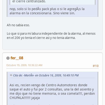
el cierre centralizado.
nop, solo si lo pedÃ­s pack plus o si le agregÃ¡s la
alarma en la concesionaria. Sino viene sin.
Ah no sabia eso.
Lo que si para mi labura independiente de la alarma, al menos
en el 206 yo tenia el cierre asi y no tenia alarma.
fer__08
Octubre 19, 2009, 10:36:22 AM
#10
Cita de: -MartÃ­n- en Octubre 16, 2009, 16:49:10 PM
Asi es, recien vengo de Centro Automotores donde
saque el auto y fui por 2 consultas, una la del asiento y
me dijo que no tiene memoria, o sea comela!!!!, perdon
CHUPALA!!!!!!! jajaja