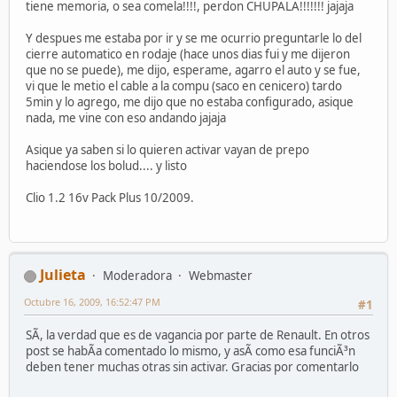
tiene memoria, o sea comela!!!!, perdon CHUPALA!!!!!!! jajaja
Y despues me estaba por ir y se me ocurrio preguntarle lo del
cierre automatico en rodaje (hace unos dias fui y me dijeron
que no se puede), me dijo, esperame, agarro el auto y se fue,
vi que le metio el cable a la compu (saco en cenicero) tardo
5min y lo agrego, me dijo que no estaba configurado, asique
nada, me vine con eso andando jajaja
Asique ya saben si lo quieren activar vayan de prepo
haciendose los bolud.... y listo
Clio 1.2 16v Pack Plus 10/2009.
Julieta
Moderadora
Webmaster
Octubre 16, 2009, 16:52:47 PM
#1
SÃ­, la verdad que es de vagancia por parte de Renault. En otros
post se habÃ­a comentado lo mismo, y asÃ­ como esa funciÃ³n
deben tener muchas otras sin activar. Gracias por comentarlo