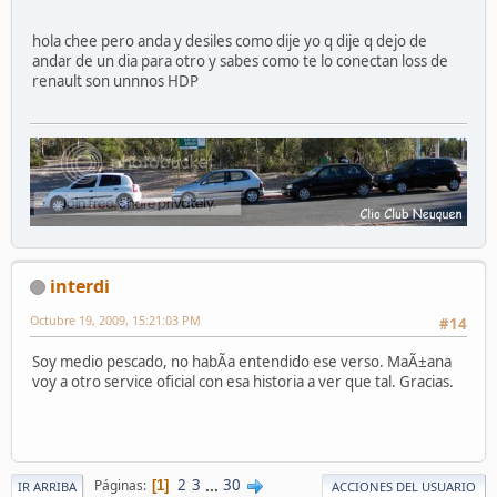
hola chee pero anda y desiles como dije yo q dije q dejo de
andar de un dia para otro y sabes como te lo conectan loss de
renault son unnnos HDP
interdi
Octubre 19, 2009, 15:21:03 PM
#14
Soy medio pescado, no habÃ­a entendido ese verso. MaÃ±ana
voy a otro service oficial con esa historia a ver que tal. Gracias.
2
3
...
30
Páginas
1
IR ARRIBA
ACCIONES DEL USUARIO