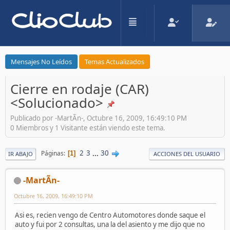
Mensajes No Leídos
Temas Actualizados
Cierre en rodaje (CAR)
<Solucionado>
Publicado por -MartÃ­n-, Octubre 16, 2009, 16:49:10 PM
0 Miembros y 1 Visitante están viendo este tema.
2
3
...
30
Páginas
1
IR ABAJO
ACCIONES DEL USUARIO
-MartÃ­n-
Octubre 16, 2009, 16:49:10 PM
Asi es, recien vengo de Centro Automotores donde saque el
auto y fui por 2 consultas, una la del asiento y me dijo que no