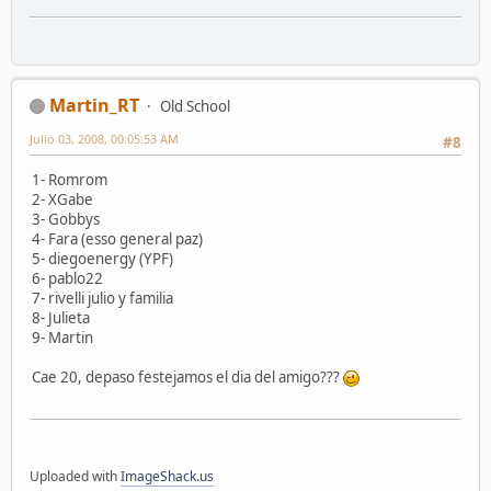
Martin_RT
Old School
Julio 03, 2008, 00:05:53 AM
#8
1- Romrom
2- XGabe
3- Gobbys
4- Fara (esso general paz)
5- diegoenergy (YPF)
6- pablo22
7- rivelli julio y familia
8- Julieta
9- Martin
Cae 20, depaso festejamos el dia del amigo???
Uploaded with
ImageShack.us