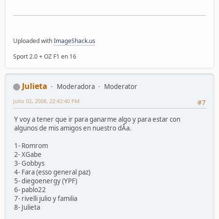
Uploaded with
ImageShack.us
Sport 2.0 + OZ F1 en 16
Julieta
Moderadora
Moderator
Julio 02, 2008, 22:42:40 PM
#7
Y voy a tener que ir para ganarme algo y para estar con
algunos de mis amigos en nuestro dÃ­a.
1- Romrom
2- XGabe
3- Gobbys
4- Fara (esso general paz)
5- diegoenergy (YPF)
6- pablo22
7- rivelli julio y familia
8- Julieta