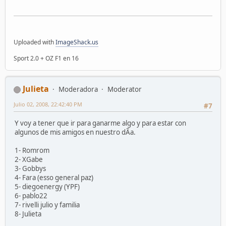
Uploaded with
ImageShack.us
Sport 2.0 + OZ F1 en 16
Julieta
Moderadora
Moderator
Julio 02, 2008, 22:42:40 PM
#7
Y voy a tener que ir para ganarme algo y para estar con
algunos de mis amigos en nuestro dÃ­a.
1- Romrom
2- XGabe
3- Gobbys
4- Fara (esso general paz)
5- diegoenergy (YPF)
6- pablo22
7- rivelli julio y familia
8- Julieta