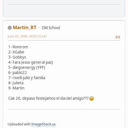
Martin_RT
Old School
Julio 03, 2008, 00:05:53 AM
#8
1- Romrom
2- XGabe
3- Gobbys
4- Fara (esso general paz)
5- diegoenergy (YPF)
6- pablo22
7- rivelli julio y familia
8- Julieta
9- Martin
Cae 20, depaso festejamos el dia del amigo???
Uploaded with
ImageShack.us