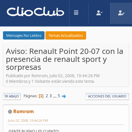
Mensajes No Leídos
Temas Actualizados
Aviso: Renault Point 20-07 con la
presencia de renault sport y
sorpresas
Publicado por Romrom, Julio 02, 2008, 19:44:26 PM
0 Miembros y 1 Visitante están viendo este tema.
2
3
...
5
Páginas
1
IR ABAJO
ACCIONES DEL USUARIO
Romrom
Julio 02, 2008, 19:44:26 PM
GENTE BUENO LES CUENTO: