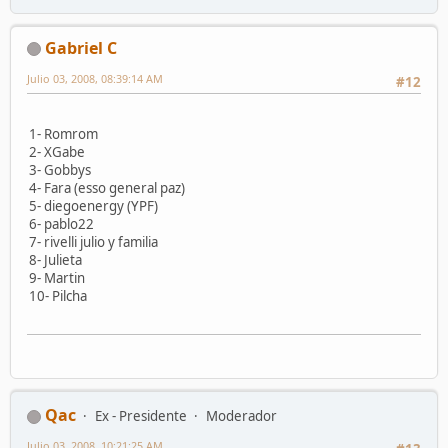
Gabriel C
Julio 03, 2008, 08:39:14 AM
#12
1- Romrom
2- XGabe
3- Gobbys
4- Fara (esso general paz)
5- diegoenergy (YPF)
6- pablo22
7- rivelli julio y familia
8- Julieta
9- Martin
10- Pilcha
Qac
Ex - Presidente
Moderador
Julio 03, 2008, 10:21:25 AM