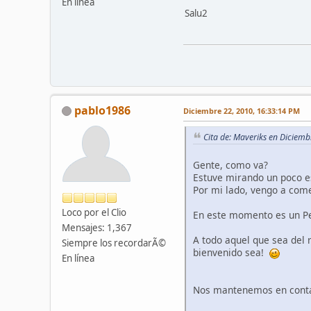
En línea
Salu2
pablo1986
Diciembre 22, 2010, 16:33:14 PM
Cita de: Maveriks en Diciem
Gente, como va?
Estuve mirando un poco es
Por mi lado, vengo a com
Loco por el Clio
En este momento es un Per
Mensajes: 1,367
A todo aquel que sea del 
Siempre los recordarÃ©
bienvenido sea!
En línea
Nos mantenemos en conta