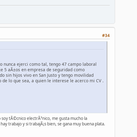
#34
o nunca ejerci como tal, tengo 47 campo laboral
baje 5 aÃ±os en empresa de seguridad como
o sin hijos vivo en San Justo y tengo movilidad
de lo que sea, a quien le interese le acerco mi CV .
yo soy tÃ©cnico electrÃ³nico, me gusta mucho la
hay trabajo y si trabajÃ¡s bien, se gana muy buena plata.