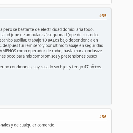
#35
a pero se bastante de electricidad domiciliaria todo,
 salud (ope de ambulancia) seguridad (ope de custodia,
mecanico auxiliar, trabaje 10 aÃ±os bajo dependencia en
, despues fui remisero y por ultimo trabaje en seguridad
LAMENOS como operador de radio, hasta marzo inclusive
 y es poco para mis compromisos y pretensiones busco
euno condiciones, soy casado sin hijos y tengo 47 aÃ±os.
#36
onales y de cualquier comercio.