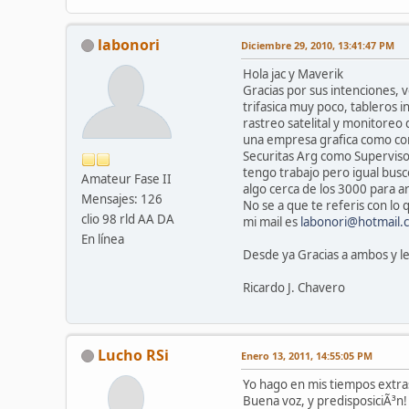
labonori
Diciembre 29, 2010, 13:41:47 PM
Hola jac y Maverik
Gracias por sus intenciones, v
trifasica muy poco, tableros 
rastreo satelital y monitoreo
una empresa grafica como comp
Securitas Arg como Superviso
tengo trabajo pero igual bus
Amateur Fase II
algo cerca de los 3000 para a
Mensajes: 126
No se a que te referis con lo
clio 98 rld AA DA
mi mail es
labonori@hotmail.
En línea
Desde ya Gracias a ambos y l
Ricardo J. Chavero
Lucho RSi
Enero 13, 2011, 14:55:05 PM
Yo hago en mis tiempos extras
Buena voz, y predisposiciÃ³n!