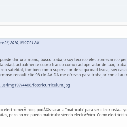
bre 26, 2010, 03:27:21 AM
 puede dar una mano, busco trabajo soy tecnico electromecanico per
esta edad, actualmente cubro franco como radioperador de taxi, tra
reo satelital, tambien como supervisor de seguridad fisica, soy casad
rmoso renault clio 98 rld AA DA me ofrezco para trabajar con el auto 
.us/img197/4408/fotoricurriculum.jpg
o electromecÃ¡nico, podÃ©s sacar la "matricula" para ser electricista... 
uitas, pero no me puedo matricular siendo electrÃ³nico. Como electricista 