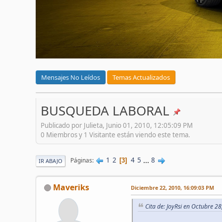
Mensajes No Leídos
Temas Actualizados
BUSQUEDA LABORAL
Publicado por Julieta, Junio 01, 2010, 12:05:09 PM
0 Miembros y 1 Visitante están viendo este tema.
1
2
4
5
...
8
Páginas
3
IR ABAJO
Maveriks
Diciembre 22, 2010, 16:09:03 PM
Cita de: JoyRsi en Octubre 2