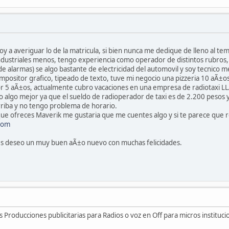
oy a averiguar lo de la matricula, si bien nunca me dedique de lleno al tem
industriales menos, tengo experiencia como operador de distintos rubros,
 de alarmas) se algo bastante de electricidad del automovil y soy tecnico 
ositor grafico, tipeado de texto, tuve mi negocio una pizzeria 10 aÃ±os
r 5 aÃ±os, actualmente cubro vacaciones en una empresa de radiotaxi L
co algo mejor ya que el sueldo de radioperador de taxi es de 2.200 pesos
rriba y no tengo problema de horario.
 que ofreces Maverik me gustaria que me cuentes algo y si te parece que r
com
es deseo un muy buen aÃ±o nuevo con muchas felicidades.
 Producciones publicitarias para Radios o voz en Off para micros instituci