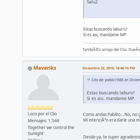
Salu2
Estas buscando laburo?
Si es asi, mandame MP
TambiÃ©n amigo del Clio. DueÃ±
Maveriks
Diciembre 22, 2010, 16:46:16 PM
Cita de: pablo1986 en Dicie
Estas buscando laburo?
Si es asi, mandame MP
Loco por el Clio
Como andas Pablito...No, no g
Mi intenciÃ³n era darle una 
Mensajes: 1,546
Together we control the
Sunlight'
Desde ya, te super agradezco