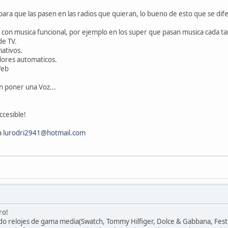
ra que las pasen en las radios que quieran, lo bueno de esto que se dife
con musica funcional, por ejemplo en los super que pasan musica cada tant
de TV.
mativos.
dores automaticos.
Web
n poner una Voz...
ccesible!
a
lurodri2941@hotmail.com
ro!
o relojes de gama media(Swatch, Tommy Hilfiger, Dolce & Gabbana, Festin