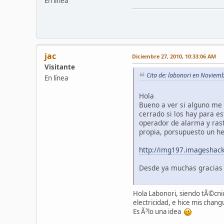
En línea
jac
Diciembre 27, 2010, 10:33:06 AM
Visitante
Cita de: labonori en Noviem
En línea
Hola
Bueno a ver si alguno me
cerrado si los hay para 
operador de alarma y rast
propia, porsupuesto un he
http://img197.imageshack
Desde ya muchas gracias
Hola Labonori, siendo tÃ©cnic
electricidad, e hice mis chang
Es Ã³lo una idea