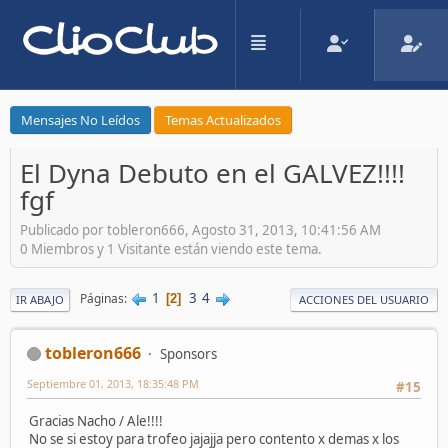
Mensajes No Leídos
Temas Actualizados
El Dyna Debuto en el GALVEZ!!!!
fgf
Publicado por tobleron666, Agosto 31, 2013, 10:41:56 AM
0 Miembros y 1 Visitante están viendo este tema.
1
3
4
Páginas
2
IR ABAJO
ACCIONES DEL USUARIO
tobleron666
Sponsors
Septiembre 01, 2013, 18:35:48 PM
#15
Gracias Nacho / Ale!!!!
No se si estoy para trofeo jajajja pero contento x demas x los