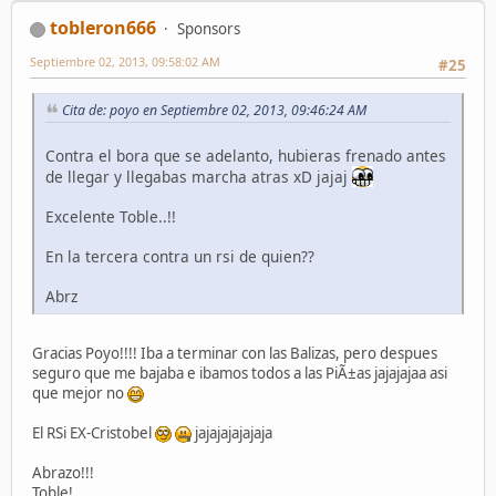
tobleron666
Sponsors
Septiembre 02, 2013, 09:58:02 AM
#25
Cita de: poyo en Septiembre 02, 2013, 09:46:24 AM
Contra el bora que se adelanto, hubieras frenado antes
de llegar y llegabas marcha atras xD jajaj
Excelente Toble..!!
En la tercera contra un rsi de quien??
Abrz
Gracias Poyo!!!! Iba a terminar con las Balizas, pero despues
seguro que me bajaba e ibamos todos a las PiÃ±as jajajajaa asi
que mejor no
El RSi EX-Cristobel
jajajajajajaja
Abrazo!!!
Toble!