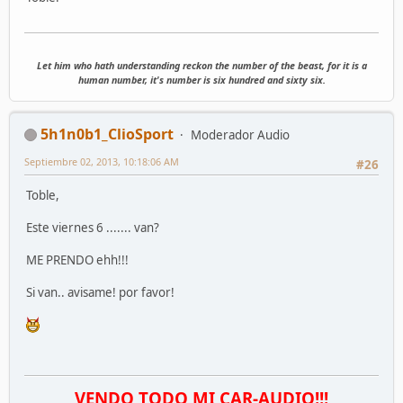
Let him who hath understanding reckon the number of the beast, for it is a
human number, it's number is six hundred and sixty six.
5h1n0b1_ClioSport
Moderador Audio
Septiembre 02, 2013, 10:18:06 AM
#26
Toble,
Este viernes 6 ....... van?
ME PRENDO ehh!!!
Si van.. avisame! por favor!
VENDO TODO MI CAR-AUDIO!!!