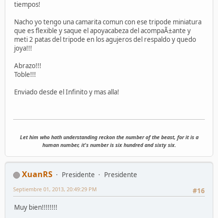
tiempos!
Nacho yo tengo una camarita comun con ese tripode miniatura
que es flexible y saque el apoyacabeza del acompaÃ±ante y
meti 2 patas del tripode en los agujeros del respaldo y quedo
joya!!!
Abrazo!!!
Toble!!!
Enviado desde el Infinito y mas alla!
Let him who hath understanding reckon the number of the beast, for it is a
human number, it's number is six hundred and sixty six.
XuanRS
Presidente
Presidente
Septiembre 01, 2013, 20:49:29 PM
#16
Muy bien!!!!!!!!