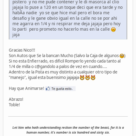
pistero y no me pude contener y le di masorca al clio
jajaja lo puse a 120 en un toque deci que era tarde y no
habÃ­a nadie yo se que hice mal pero el bora me
desafio y le gane obvio igual en la calle no se por ahi
me agarra en 1/4 y ni respirar me deja jajaja pero hoy
lo parti pero prometo no hacerlo mas en la calle
jaja
Gracias Nico!!!
Son Autos que Se la bancan Mucho (Salvo la Caja de algunos
)
Si no esta Enfierrado, es dificil Romperlo yendo cada tanto al
1/4 de milla o c@gandolo a palos de vez en cuando....
Adentro de la Pista es muy distinto a cualquier otro tipo de
"manejo", igual esta buenisimo jajajaja
Hay que Animarse!
Abrazo!
Toble!
Let him who hath understanding reckon the number of the beast, for it is a
human number, it's number is six hundred and sixty six.