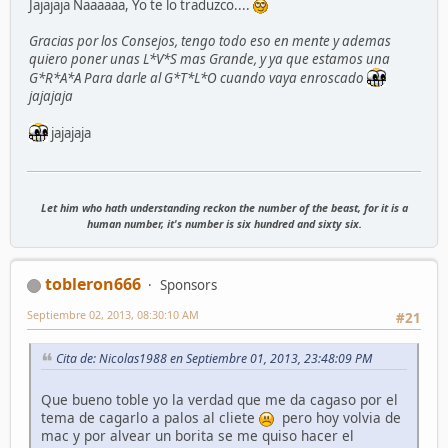
Jajajaja Naaaaaa, Yo te lo traduzco....
Gracias por los Consejos, tengo todo eso en mente y ademas
quiero poner unas L*V*S mas Grande, y ya que estamos una
G*R*A*A Para darle al G*T*L*O cuando vaya enroscado
jajajaja
jajajaja
Let him who hath understanding reckon the number of the beast, for it is a
human number, it's number is six hundred and sixty six.
tobleron666
Sponsors
Septiembre 02, 2013, 08:30:10 AM
#21
Cita de: Nicolas1988 en Septiembre 01, 2013, 23:48:09 PM
Que bueno toble yo la verdad que me da cagaso por el
tema de cagarlo a palos al cliete
pero hoy volvia de
mac y por alvear un borita se me quiso hacer el