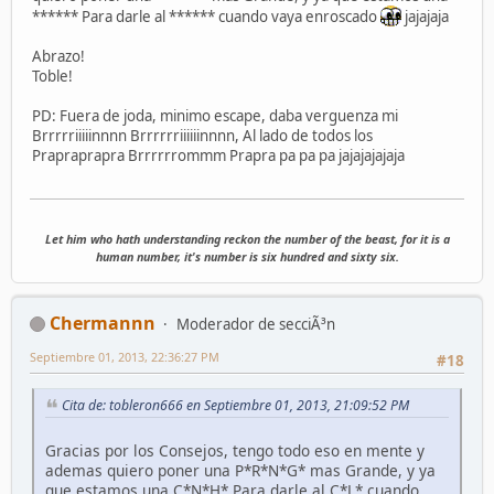
****** Para darle al ****** cuando vaya enroscado
jajajaja
Abrazo!
Toble!
PD: Fuera de joda, minimo escape, daba verguenza mi
Brrrrriiiiinnnn Brrrrrriiiiiinnnn, Al lado de todos los
Prapraprapra Brrrrrrommm Prapra pa pa pa jajajajajaja
Let him who hath understanding reckon the number of the beast, for it is a
human number, it's number is six hundred and sixty six.
Chermannn
Moderador de secciÃ³n
Septiembre 01, 2013, 22:36:27 PM
#18
Cita de: tobleron666 en Septiembre 01, 2013, 21:09:52 PM
Gracias por los Consejos, tengo todo eso en mente y
ademas quiero poner una P*R*N*G* mas Grande, y ya
que estamos una C*N*H* Para darle al C*L* cuando