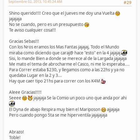
Septiembre 02, 2013, 10:45:24 AM
#29
Shino querido!!!! Creo que el Jueves me doy una Vuelta
jajajaja
No se cuando, pero es un presupuesto
Te aviso cualquier cosa!!!
Gracias Sebas!!!
Con los Nros eramos los Mas Fantas jajajaj, Todo el Mundo
miraba como diciendo que caraj@ hace "esto" en la 4 jajajaj
Sisi, lo mande Bien a donde se merece al de la Largada jajajaja
Me mato el tema de abrocharme el Casco, ni me lo esperaba....
Para Correr estaba $230, y llegamos como a las 22hs y ya no
quedaba Lugar en la 2 y 3...
Hay que caer tipo 21hs para correr con los K4M
Aleee Gracias!!!!!
Seeee
jajajaja Se la Comio un poco uno que anda por ahi
El Dyna de abajo Respira muy bien el Mariposon
ajjajaja
Pero cuando pongo 5ta se me hiperventila jajajajaja
Abrazo!
Toble!