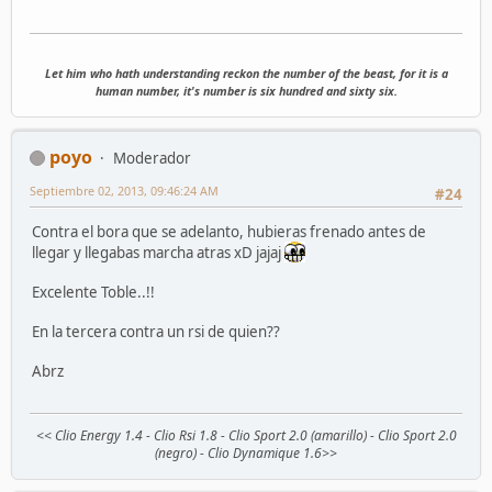
Let him who hath understanding reckon the number of the beast, for it is a
human number, it's number is six hundred and sixty six.
poyo
Moderador
Septiembre 02, 2013, 09:46:24 AM
#24
Contra el bora que se adelanto, hubieras frenado antes de
llegar y llegabas marcha atras xD jajaj
Excelente Toble..!!
En la tercera contra un rsi de quien??
Abrz
<< Clio Energy 1.4 - Clio Rsi 1.8 - Clio Sport 2.0 (amarillo) - Clio Sport 2.0
(negro) - Clio Dynamique 1.6>>