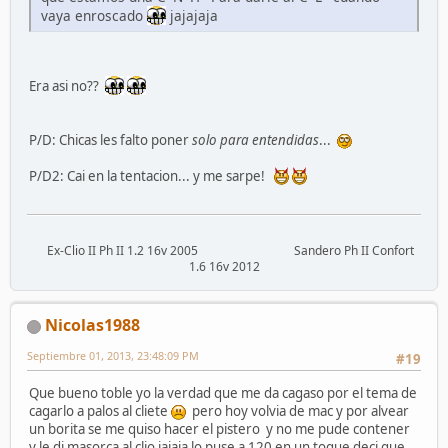
vaya enroscado
jajajaja
Era asi no??
P/D: Chicas les falto poner
solo para entendidas
...
P/D2: Cai en la tentacion... y me sarpe!
Ex-Clio II Ph II 1.2 16v 2005 Sandero Ph II Confort
1.6 16v 2012
Nicolas1988
Septiembre 01, 2013, 23:48:09 PM
#19
Que bueno toble yo la verdad que me da cagaso por el tema de
cagarlo a palos al cliete
pero hoy volvia de mac y por alvear
un borita se me quiso hacer el pistero y no me pude contener
y le di masorca al clio jajaja lo puse a 120 en un toque deci que