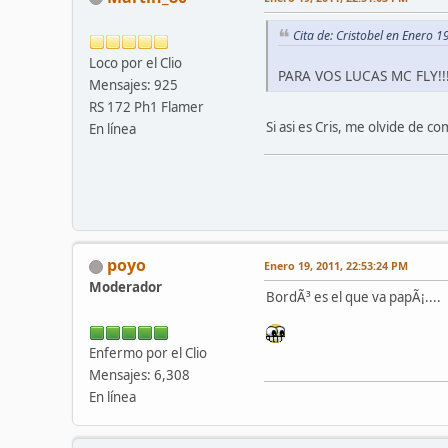
Cita de: Cristobel en Enero 
Loco por el Clio
PARA VOS LUCAS MC FLY!!!!
Mensajes: 925
RS 172 Ph1 Flamer
Si asi es Cris, me olvide de co
En línea
poyo
Enero 19, 2011, 22:53:24 PM
Moderador
BordÃ³ es el que va papÃ¡....
Enfermo por el Clio
Mensajes: 6,308
En línea