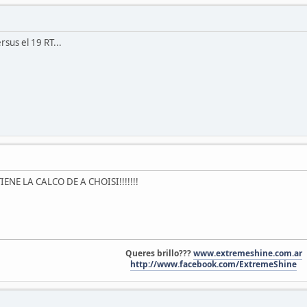
rsus el 19 RT...
IENE LA CALCO DE A CHOISI!!!!!!!
Queres brillo???
www.extremeshine.com.ar
http://www.facebook.com/ExtremeShine