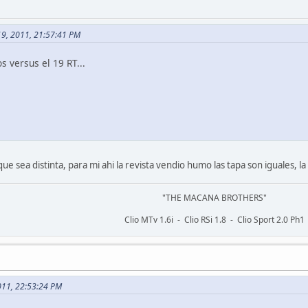
 19, 2011, 21:57:41 PM
s versus el 19 RT...
sea distinta, para mi ahi la revista vendio humo las tapa son iguales, la 
"THE MACANA BROTHERS"
Clio MTv 1.6i - Clio RSi 1.8 - Clio Sport 2.0 Ph1
2011, 22:53:24 PM