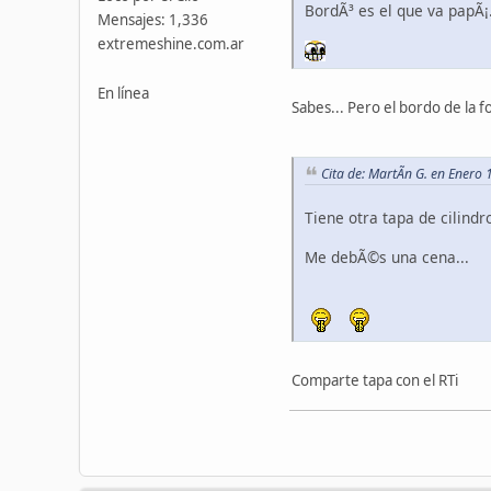
BordÃ³ es el que va papÃ¡.
Mensajes: 1,336
extremeshine.com.ar
En línea
Sabes... Pero el bordo de la fo
Cita de: MartÃ­n G. en Enero
Tiene otra tapa de cilindro
Me debÃ©s una cena...
Comparte tapa con el RTi