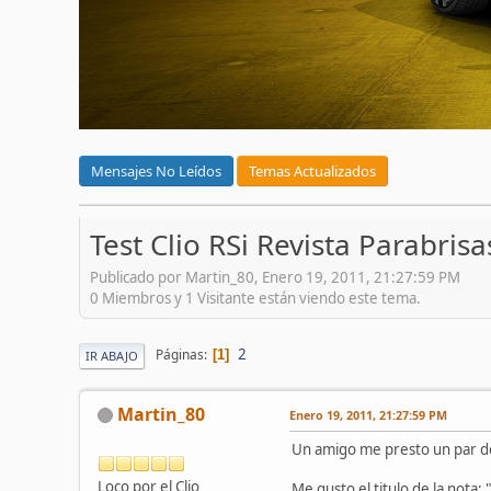
Mensajes No Leídos
Temas Actualizados
Test Clio RSi Revista Parabrisa
Publicado por Martin_80, Enero 19, 2011, 21:27:59 PM
0 Miembros y 1 Visitante están viendo este tema.
2
Páginas
1
IR ABAJO
Martin_80
Enero 19, 2011, 21:27:59 PM
Un amigo me presto un par de r
Loco por el Clio
Me gusto el titulo de la nota