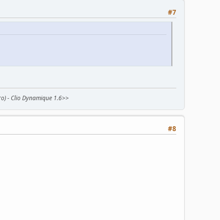
#7
egro) - Clio Dynamique 1.6>>
#8