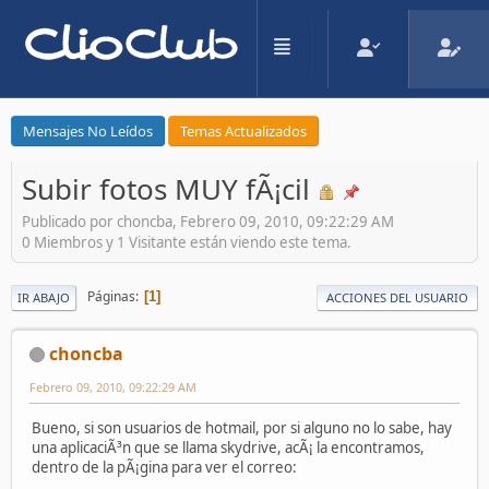
Mensajes No Leídos
Temas Actualizados
Subir fotos MUY fÃ¡cil
Publicado por choncba, Febrero 09, 2010, 09:22:29 AM
0 Miembros y 1 Visitante están viendo este tema.
Páginas
1
IR ABAJO
ACCIONES DEL USUARIO
choncba
Febrero 09, 2010, 09:22:29 AM
Bueno, si son usuarios de hotmail, por si alguno no lo sabe, hay
una aplicaciÃ³n que se llama skydrive, acÃ¡ la encontramos,
dentro de la pÃ¡gina para ver el correo: