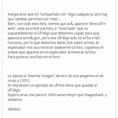
Asegurarse que en "compartido con" diga cualquiera, sino hay
que cambiar permisos en "mas"...
Bien, con todo esto listo, vemos que acÃ¡ aparece "direcciÃ³n
web", este es el link a la foto; e "Insertado" que es
supuestamente el cÃ³digo que debemos copiar para que
aparezca la imÃ¡gen, pero ese cÃ³digo acÃ¡ en el foro NO
funciona, por lo que debemos darle click sobre la foto, el
explorador nos va a mostrar solamente la foto, copiamos el
enlace que aparece en el explorador al mostrar la foto.
Para postear una foto en el foro:
Le damos a "insertar imagen" dentro de eso pegamos el vÃ­
nculo y LISTO.
Arriba tienen un ejemplo de cÃ³mo tiene que quedar el
cÃ³digo.
Espero sirva, me parece 1000 veces mejor que imageshack, y
similares.
Saludos.