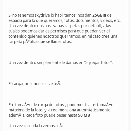
Si no tenemos skydrive lo habilitamos, nos dan
25GB!!!
de
espacio para lo que queramos, fotos, documentos, videos, etc.
Una vez dentro nos crea varias carpetas por default, a las
cuales podemos darles permisos para que puedan ver el
contenido quienes nosotros querramos, en mi caso cree una
carpeta pÃºblica que se llama fotos:
Una vez dentro simplemente le damos en "agregar fotos":
El cargador sencillo se ve asÃ­:
En "tamaÃ±o de carga de fotos", podemos fijar el tamaÃ±o
mÃ¡ximo de la foto, y la redimensiona automÃ¡ticamente,
ademÃ¡s, cada foto puede pesar hasta
50 MB
Una vez cargada la vemos asÃ­: