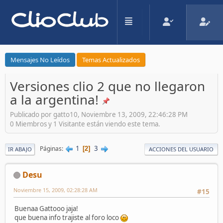
Mensajes No Leídos
Temas Actualizados
Versiones clio 2 que no llegaron
a la argentina!
Publicado por gatto10, Noviembre 13, 2009, 22:46:28 PM
0 Miembros y 1 Visitante están viendo este tema.
1
3
Páginas
2
IR ABAJO
ACCIONES DEL USUARIO
Desu
Noviembre 15, 2009, 02:28:28 AM
#15
Buenaa Gattooo jaja!
que buena info trajiste al foro loco