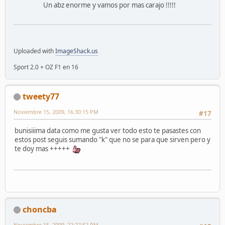
Un abz enorme y vamos por mas carajo !!!!!
Uploaded with
ImageShack.us
Sport 2.0 + OZ F1 en 16
tweety77
Noviembre 15, 2009, 16:30:15 PM
#17
bunisiiima data como me gusta ver todo esto te pasastes con
estos post seguis sumando "k" que no se para que sirven pero y
te doy mas +++++
choncba
Noviembre 15, 2009, 22:27:52 PM