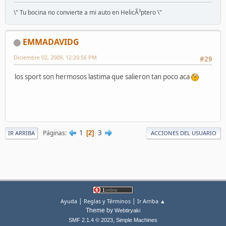
\" Tu bocina no convierte a mi auto en HelicÃ³ptero \"
EMMADAVIDG
Diciembre 02, 2009, 12:20:56 PM
#29
los sport son hermosos lastima que salieron tan poco aca
1
3
Páginas
2
IR ARRIBA
ACCIONES DEL USUARIO
|
|
Ayuda
Reglas y Términos
Ir Arriba ▲
Theme by
Webtiryaki
,
SMF 2.1.4 © 2023
Simple Machines