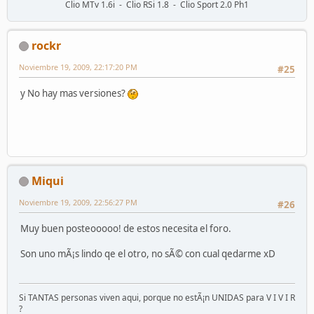
Clio MTv 1.6i - Clio RSi 1.8 - Clio Sport 2.0 Ph1
rockr
Noviembre 19, 2009, 22:17:20 PM
#25
y No hay mas versiones?
Miqui
Noviembre 19, 2009, 22:56:27 PM
#26
Muy buen posteooooo! de estos necesita el foro.
Son uno mÃ¡s lindo qe el otro, no sÃ© con cual qedarme xD
Si TANTAS personas viven aqui, porque no estÃ¡n UNIDAS para V I V I R
?