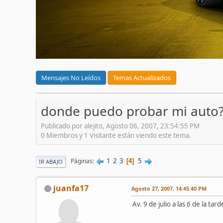
Mensajes No Leídos
Temas Actualizados
donde puedo probar mi auto?
Publicado por alejito, Agosto 06, 2007, 23:54:55 PM
0 Miembros y 1 Visitante están viendo este tema.
1
2
3
5
Páginas
4
IR ABAJO
juanfa17
Agosto 27, 2007, 14:45:40 PM
Av. 9 de julio a las 6 de la tard