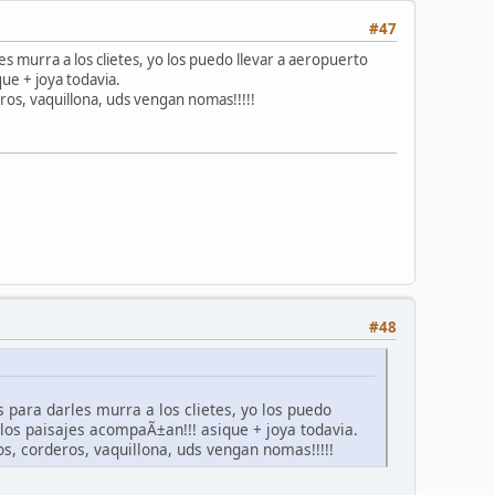
#47
es murra a los clietes, yo los puedo llevar a aeropuerto
que + joya todavia.
eros, vaquillona, uds vengan nomas!!!!!
#48
s para darles murra a los clietes, yo los puedo
 los paisajes acompaÃ±an!!! asique + joya todavia.
os, corderos, vaquillona, uds vengan nomas!!!!!