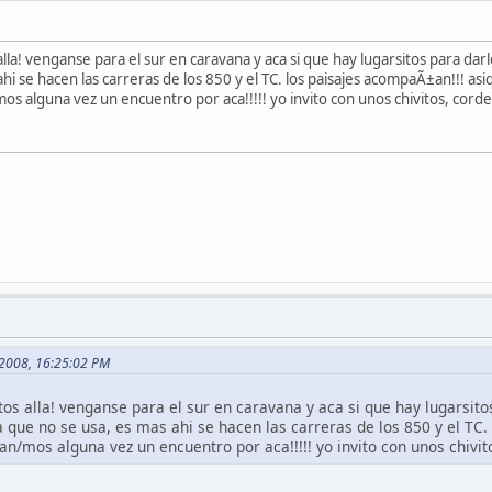
lla! venganse para el sur en caravana y aca si que hay lugarsitos para darl
hi se hacen las carreras de los 850 y el TC. los paisajes acompaÃ±an!!! asi
os alguna vez un encuentro por aca!!!!! yo invito con unos chivitos, cord
, 2008, 16:25:02 PM
os alla! venganse para el sur en caravana y aca si que hay lugarsito
a que no se usa, es mas ahi se hacen las carreras de los 850 y el TC.
an/mos alguna vez un encuentro por aca!!!!! yo invito con unos chivit