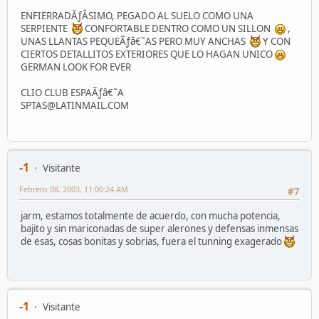
ENFIERRADÃƒÂSIMO, PEGADO AL SUELO COMO UNA
SERPIENTE
CONFORTABLE DENTRO COMO UN SILLON
,
UNAS LLANTAS PEQUEÃƒâ€˜AS PERO MUY ANCHAS
Y CON
CIERTOS DETALLITOS EXTERIORES QUE LO HAGAN UNICO
GERMAN LOOK FOR EVER
CLIO CLUB ESPAÃƒâ€˜A
SPTAS@LATINMAIL.COM
-1
Visitante
Febrero 08, 2003, 11:00:24 AM
#7
jarm, estamos totalmente de acuerdo, con mucha potencia,
bajito y sin mariconadas de super alerones y defensas inmensas
de esas, cosas bonitas y sobrias, fuera el tunning exagerado
-1
Visitante