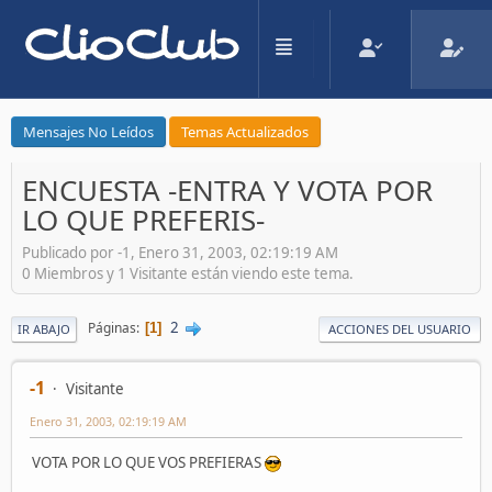
Mensajes No Leídos
Temas Actualizados
ENCUESTA -ENTRA Y VOTA POR
LO QUE PREFERIS-
Publicado por -1, Enero 31, 2003, 02:19:19 AM
0 Miembros y 1 Visitante están viendo este tema.
2
Páginas
1
IR ABAJO
ACCIONES DEL USUARIO
-1
Visitante
Enero 31, 2003, 02:19:19 AM
VOTA POR LO QUE VOS PREFIERAS