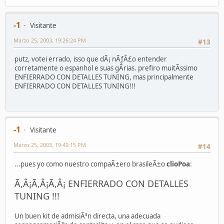
-1
Visitante
Marzo 25, 2003, 19:26:24 PM
#13
putz, votei errado, isso que dÃ¡ nÃƒÂ£o entender
corretamente o espanhol e suas gÃ­rias. prefiro muitÃ­ssimo
ENFIERRADO CON DETALLES TUNING, mas principalmente
ENFIERRADO CON DETALLES TUNING!!!
-1
Visitante
Marzo 25, 2003, 19:49:15 PM
#14
...pues yo como nuestro compaÃ±ero brasileÃ±o
clioPoa
:
Ã,Â¡Ã,Â¡Ã,Â¡ ENFIERRADO CON DETALLES
TUNING !!!
Un buen kit de admisiÃ³n directa, una adecuada