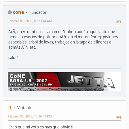
cone
Fundador
Febrero 01, 2003, 00:23:44 AM
#3
AcÃ¡ en Argentina le llamamos "enfierrado" a aquel auto que
tiene accesorios de potenciaciÃ³n en el motor. Por ej: pistones
especiales, arbol de levas, trabajos en la tapa de cilindros o
admÃ­siÃ³n, etc.
salu-2
-1
Visitante
Febrero 03, 2003, 17:26:07 PM
#4
Creo que mi voto es mas que obvio !!