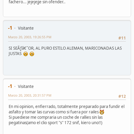
fachero... jejejejje sin ofender..
-1
Visitante
Marzo 20, 2003, 19:26:55 PM
#11
SI SEÃƒâ€˜OR, AL PURO ESTILO ALEMAN, MARICONADAS LAS
JUSTAS
-1
Visitante
Marzo 20, 2003, 20:31:57 PM
#12
En mi opinion, enfierrado, totalmente preparado para fundir el
asfalto y tomar las curvas como si fuera por railes
Si puediese me compraria un coche de rallies sin las
pegatinas(amo el clio sport "s" 172 snif, kiero uno!!)