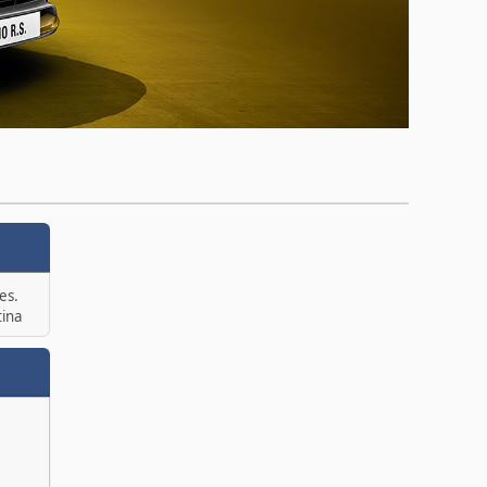
es.
tina