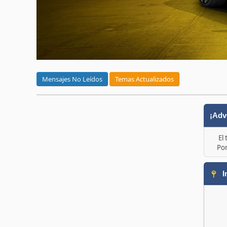
Mensajes No Leídos
Temas Actualizados
¡Adv
El
Por
I