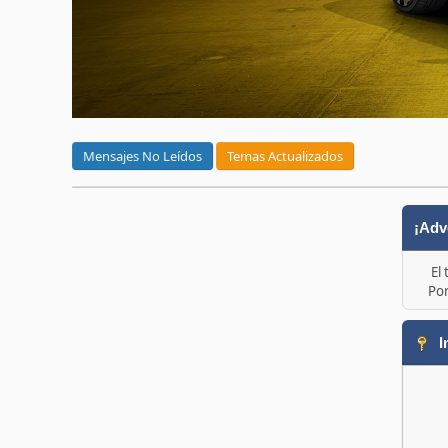
Mensajes No Leídos
Temas Actualizados
¡Adv
El
Por
I