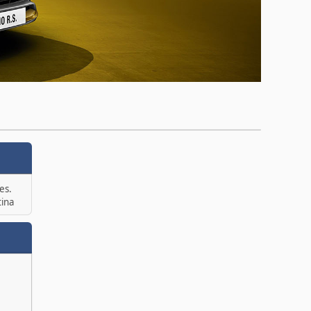
es.
tina