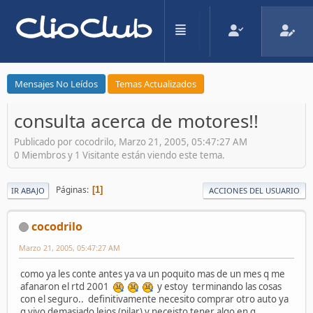
Mensajes No Leídos
Temas Actualizados
consulta acerca de motores!!
Publicado por cocodrilo, Marzo 21, 2005, 05:47:27 AM
0 Miembros y 1 Visitante están viendo este tema.
Páginas
1
IR ABAJO
ACCIONES DEL USUARIO
cocodrilo
Marzo 21, 2005, 05:47:27 AM
como ya les conte antes ya va un poquito mas de un mes q me
afanaron el rtd 2001
y estoy terminando las cosas
con el seguro.. definitivamente necesito comprar otro auto ya
q vivo demasiado lejos (pilar) y neceisto tener algo en q