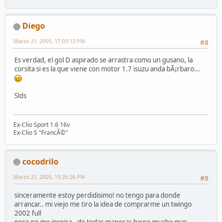
Diego
Marzo 21, 2005, 17:03:13 PM
#8
Es verdad, el gol D aspirado se arrastra como un gusano, la
corsita si es la que viene con motor 1.7 isuzu anda bÃ¡rbaro...
Slds
Ex-Clio Sport 1.6 16v
Ex-Clio S "FrancÃ©"
cocodrilo
Marzo 21, 2005, 19:26:26 PM
#9
sinceramente estoy perdidisimo! no tengo para donde
arrancar.. mi viejo me tiro la idea de comprarme un twingo
2002 full