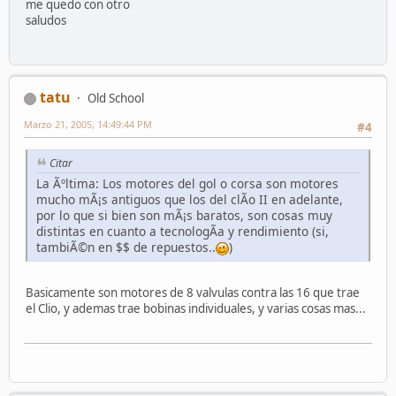
me quedo con otro
saludos
tatu
Old School
Marzo 21, 2005, 14:49:44 PM
#4
Citar
La Ãºltima: Los motores del gol o corsa son motores
mucho mÃ¡s antiguos que los del clÃ­o II en adelante,
por lo que si bien son mÃ¡s baratos, son cosas muy
distintas en cuanto a tecnologÃ­a y rendimiento (si,
tambiÃ©n en $$ de repuestos..
)
Basicamente son motores de 8 valvulas contra las 16 que trae
el Clio, y ademas trae bobinas individuales, y varias cosas mas...