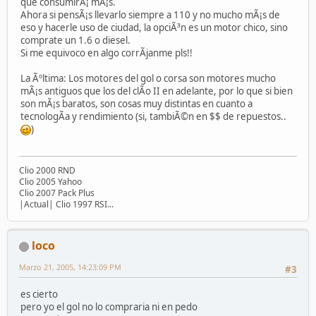
que consumirÃ¡ mÃ¡s.
Ahora si pensÃ¡s llevarlo siempre a 110 y no mucho mÃ¡s de
eso y hacerle uso de ciudad, la opciÃ³n es un motor chico, sino
comprate un 1.6 o diesel.
Si me equivoco en algo corrÃ­janme pls!!
La Ãºltima: Los motores del gol o corsa son motores mucho
mÃ¡s antiguos que los del clÃ­o II en adelante, por lo que si bien
son mÃ¡s baratos, son cosas muy distintas en cuanto a
tecnologÃ­a y rendimiento (si, tambiÃ©n en $$ de repuestos..
)
Clio 2000 RND
Clio 2005 Yahoo
Clio 2007 Pack Plus
|Actual| Clio 1997 RSI...
loco
Marzo 21, 2005, 14:23:09 PM
#3
es cierto
pero yo el gol no lo compraria ni en pedo