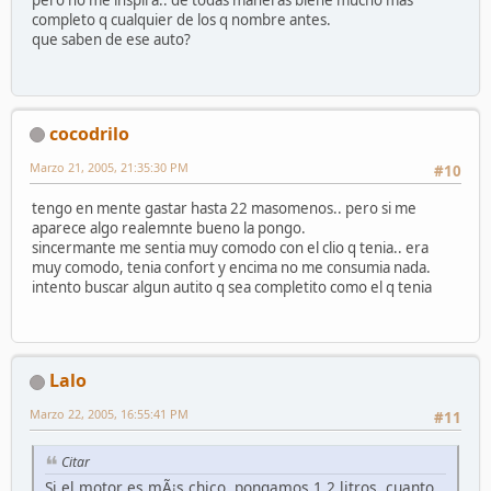
pero no me inspira.. de todas maneras biene mucho mas
completo q cualquier de los q nombre antes.
que saben de ese auto?
cocodrilo
Marzo 21, 2005, 21:35:30 PM
#10
tengo en mente gastar hasta 22 masomenos.. pero si me
aparece algo realemnte bueno la pongo.
sincermante me sentia muy comodo con el clio q tenia.. era
muy comodo, tenia confort y encima no me consumia nada.
intento buscar algun autito q sea completito como el q tenia
Lalo
Marzo 22, 2005, 16:55:41 PM
#11
Citar
Si el motor es mÃ¡s chico, pongamos 1.2 litros, cuanto