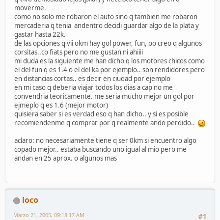
moverme.
como no solo me robaron el auto sino q tambien me robaron
mercaderia q tenia andentro decidi guardar algo de la plata y
gastar hasta 22k.
de las opciones q vii okm hay gol power, fun, oo creo q algunos
corsitas..co fiats pero no me gustan ni ahiiii
mi duda es la siguiente me han dicho q los motores chicos como
el del fun q es 1.4 o el del ka por ejemplo.. son rendidores pero
en distancias cortas.. es decir en ciudad por ejemplo
en mi caso q deberia viajar todos los dias a cap no me
convendria teoricamente. me seria mucho mejor un gol por
ejmeplo q es 1.6 (mejor motor)
quisiera saber si es verdad eso q han dicho.. y si es posible
recomiendenme q comprar por q realmente ando perdido..
aclaro: no necesariamente tiene q ser 0km si encuentro algo
copado mejor.. estaba buscando uno igual al mio pero me
andan en 25 aprox. o algunos mas
loco
Marzo 21, 2005, 09:18:17 AM
#1