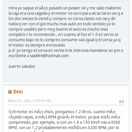
mira yo saque el aÃ±o pasado un power ok y me salio malisimo
la caja era una cagada y el motor no va ni para atras tal es asi q a
los dos meses lo vendi y compre un corsa classic con aa y dir
nada q ver con el gol mucho mas auto en todo sentido yo lo
compre usadito pero muy bueno el auto es mucho mas
completo t lo recomiendo , en cuanto al fun el 1.0 es verso el
consumo bajo no lo compres consume casi igual q el corsa ya q
el motor va siempre enroscado
p.d: yo tengo el corsa en venta si te interesa mandame un pm o
escribime a
sas864@hotmail.com
suerte saludos
Dini
Marzo 21, 2005, 13:37:05 PM
#2
Si el motor es mÃ¡s chico, pongamos 1.2 litros, cuanto mÃ¡s
rÃ¡pido vayas, a mÃ¡s RPM girarÃ¡ el motor, ya que estÃ¡ mÃ¡s
comprimido, por ejemplo, si con un 1.6 a 150 km/h vas a 4500
RPM, con un 1.2 probablemente estÃ©s en 5200 RPM, por lo