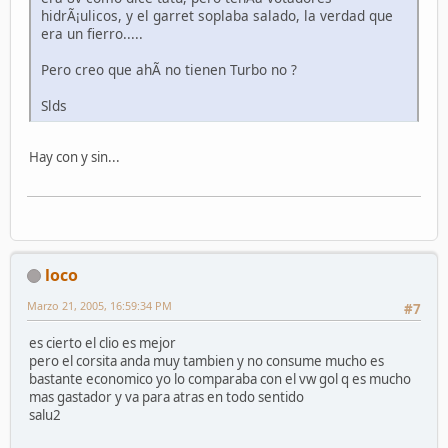
hidrÃ¡ulicos, y el garret soplaba salado, la verdad que
era un fierro.....
Pero creo que ahÃ­ no tienen Turbo no ?
Slds
Hay con y sin...
loco
Marzo 21, 2005, 16:59:34 PM
#7
es cierto el clio es mejor
pero el corsita anda muy tambien y no consume mucho es
bastante economico yo lo comparaba con el vw gol q es mucho
mas gastador y va para atras en todo sentido
salu2