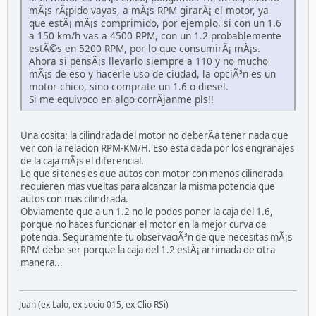
mÃ¡s rÃ¡pido vayas, a mÃ¡s RPM girarÃ¡ el motor, ya
que estÃ¡ mÃ¡s comprimido, por ejemplo, si con un 1.6
a 150 km/h vas a 4500 RPM, con un 1.2 probablemente
estÃ©s en 5200 RPM, por lo que consumirÃ¡ mÃ¡s.
Ahora si pensÃ¡s llevarlo siempre a 110 y no mucho
mÃ¡s de eso y hacerle uso de ciudad, la opciÃ³n es un
motor chico, sino comprate un 1.6 o diesel.
Si me equivoco en algo corrÃ­janme pls!!
Una cosita: la cilindrada del motor no deberÃ­a tener nada que
ver con la relacion RPM-KM/H. Eso esta dada por los engranajes
de la caja mÃ¡s el diferencial.
Lo que si tenes es que autos con motor con menos cilindrada
requieren mas vueltas para alcanzar la misma potencia que
autos con mas cilindrada.
Obviamente que a un 1.2 no le podes poner la caja del 1.6,
porque no haces funcionar el motor en la mejor curva de
potencia. Seguramente tu observaciÃ³n de que necesitas mÃ¡s
RPM debe ser porque la caja del 1.2 estÃ¡ arrimada de otra
manera...
Juan (ex Lalo, ex socio 015, ex Clio RSi)