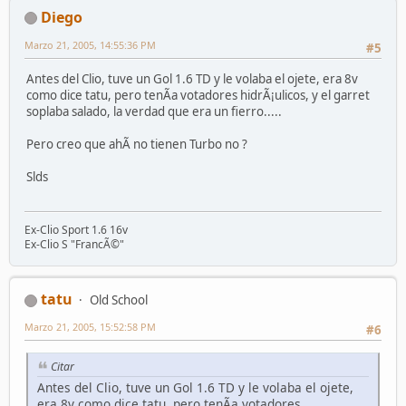
Diego
Marzo 21, 2005, 14:55:36 PM
#5
Antes del Clio, tuve un Gol 1.6 TD y le volaba el ojete, era 8v
como dice tatu, pero tenÃ­a votadores hidrÃ¡ulicos, y el garret
soplaba salado, la verdad que era un fierro.....
Pero creo que ahÃ­ no tienen Turbo no ?
Slds
Ex-Clio Sport 1.6 16v
Ex-Clio S "FrancÃ©"
tatu
Old School
Marzo 21, 2005, 15:52:58 PM
#6
Citar
Antes del Clio, tuve un Gol 1.6 TD y le volaba el ojete,
era 8v como dice tatu, pero tenÃ­a votadores