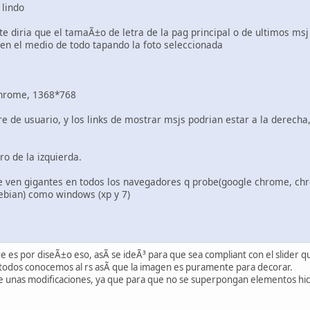
 lindo
te diria que el tamaÃ±o de letra de la pag principal o de ultimos msj
 en el medio de todo tapando la foto seleccionada
 chrome, 1368*768
e de usuario, y los links de mostrar msjs podrian estar a la derecha
ro de la izquierda.
e ven gigantes en todos los navegadores q probe(google chrome, chro
debian) como windows (xp y 7)
e es por diseÃ±o eso, asÃ­ se ideÃ³ para que sea compliant con el slider q
 todos conocemos al rs asÃ­ que la imagen es puramente para decorar.
 unas modificaciones, ya que para que no se superpongan elementos hice 