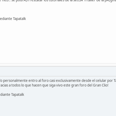
o.. se podrÃ¡n rescatar los tutoriales de la secciÃ³n taller de la pÃ¡gina
diante Tapatalk
personalmente entro al foro casi exclusivamente desde el celular por Ta
acias a todos lo que hacen que siga vivo este gran foro del Gran Clio!
diante Tapatalk