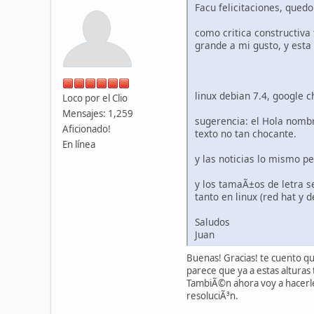
Facu felicitaciones, quedo
como critica constructiva 
grande a mi gusto, y esta
linux debian 7.4, google
Loco por el Clio
Mensajes: 1,259
sugerencia: el Hola nombr
Aficionado!
texto no tan chocante.
En línea
y las noticias lo mismo pe
y los tamaÃ±os de letra s
tanto en linux (red hat y 
Saludos
Juan
Buenas! Gracias! te cuento qu
parece que ya a estas alturas
TambiÃ©n ahora voy a hacerle
resoluciÃ³n.