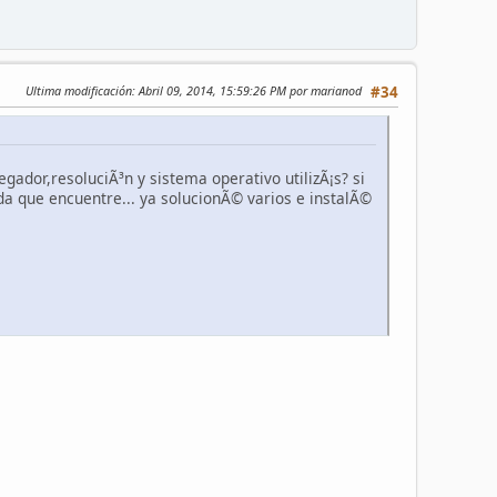
Ultima modificación
: Abril 09, 2014, 15:59:26 PM por marianod
#34
ador,resoluciÃ³n y sistema operativo utilizÃ¡s? si
a que encuentre... ya solucionÃ© varios e instalÃ©