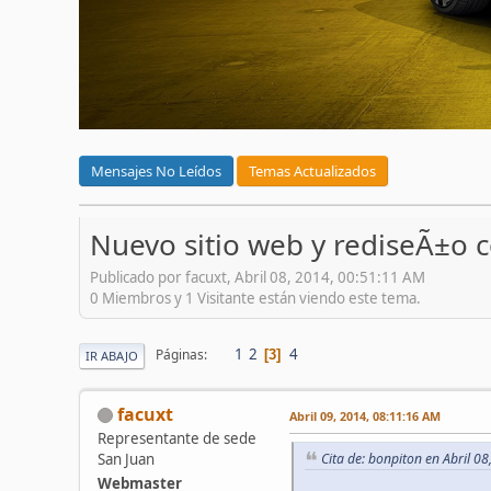
Mensajes No Leídos
Temas Actualizados
Nuevo sitio web y rediseÃ±o 
Publicado por facuxt, Abril 08, 2014, 00:51:11 AM
0 Miembros y 1 Visitante están viendo este tema.
1
2
4
Páginas
3
IR ABAJO
facuxt
Abril 09, 2014, 08:11:16 AM
Representante de sede
San Juan
Cita de: bonpiton en Abril 0
Webmaster