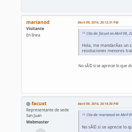
marianod
Abril 09, 2014, 20:12:31 PM
Visitante
Cita de: facuxt en Abril 09,
En línea
Hola, me mandarÃ­as un sc
resoluciones menores trab
No sÃ© si se aprecie lo que di
facuxt
Abril 09, 2014, 20:14:30 PM
Representante de sede
Cita de: marianod en Abril 
San Juan
Webmaster
No sÃ© si se aprecie lo qu