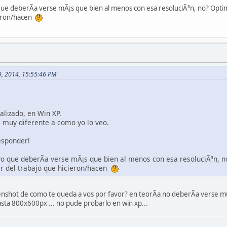
e deberÃ­a verse mÃ¡s que bien al menos con esa resoluciÃ³n, no? Optimi
ieron/hacen
09, 2014, 15:55:46 PM
alizado, en Win XP.
 muy diferente a como yo lo veo.
esponder!
 que deberÃ­a verse mÃ¡s que bien al menos con esa resoluciÃ³n, no
ar del trabajo que hicieron/hacen
nshot de como te queda a vos por favor? en teorÃ­a no deberÃ­a verse muy
sta 800x600px ... no pude probarlo en win xp...