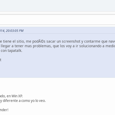
 2014, 20:03:05 PM
e tiene el sitio, me podÃ©s sacar un screenshot y contarme que naveg
llegar a tener mas problemas, que los voy a ir solucionando a medid
 con tapatalk.
t
ado, en Win XP.
y diferente a como yo lo veo.
onder!