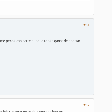
#31
e perdÃ­ esa parte aunque tenÃ­a ganas de aportar, ...
#32