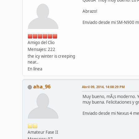
QuedÃ³ muy muy bueno! Lo Ãºnic
Abrazo!
Enviado desde mi SM-N900 me
Amigo del Clio
Mensajes: 222
the icy winter is creeping
near..
En línea
aha_96
Abril 09, 2014, 14:08:29 PM
Muy bueno, mÃ¡s moderno. Yo 
muy buena. Felicitaciones y gr
Enviado desde mi Nexus 4 me
Amateur Fase II