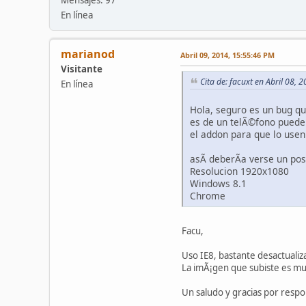
Mensajes: 97
En línea
marianod
Abril 09, 2014, 15:55:46 PM
Visitante
Cita de: facuxt en Abril 08,
En línea
Hola, seguro es un bug qu
es de un telÃ©fono puede 
el addon para que lo usen
asÃ­ deberÃ­a verse un pos
Resolucion 1920x1080
Windows 8.1
Chrome
Facu,
Uso IE8, bastante desactualiz
La imÃ¡gen que subiste es mu
Un saludo y gracias por resp