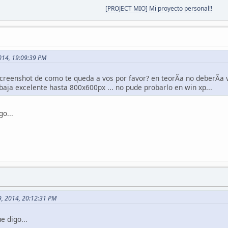
[PROJECT MIO] Mi proyecto personal!!
 2014, 19:09:39 PM
reenshot de como te queda a vos por favor? en teorÃ­a no deberÃ­a v
aja excelente hasta 800x600px ... no pude probarlo en win xp...
go...
09, 2014, 20:12:31 PM
e digo...