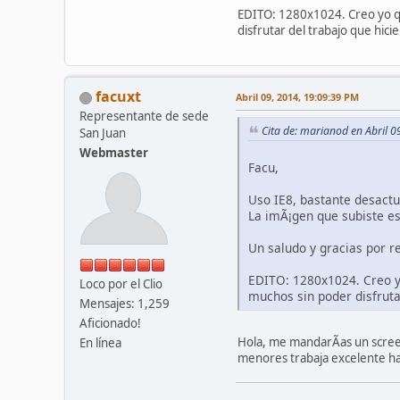
EDITO: 1280x1024. Creo yo qu
disfrutar del trabajo que hic
facuxt
Abril 09, 2014, 19:09:39 PM
Representante de sede
Cita de: marianod en Abril 
San Juan
Webmaster
Facu,
Uso IE8, bastante desactu
La imÃ¡gen que subiste es
Un saludo y gracias por r
EDITO: 1280x1024. Creo yo
Loco por el Clio
muchos sin poder disfrut
Mensajes: 1,259
Aficionado!
Hola, me mandarÃ­as un scree
En línea
menores trabaja excelente ha