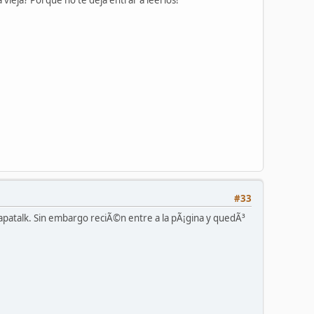
 vieja? Porque no te deja entrar a leerlos!
#33
patalk. Sin embargo reciÃ©n entre a la pÃ¡gina y quedÃ³