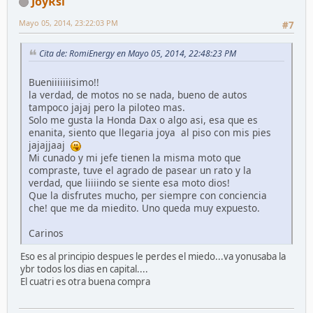
JoyRsi
Mayo 05, 2014, 23:22:03 PM
#7
Cita de: RomiEnergy en Mayo 05, 2014, 22:48:23 PM
Bueniiiiiiisimo!!
la verdad, de motos no se nada, bueno de autos
tampoco jajaj pero la piloteo mas.
Solo me gusta la Honda Dax o algo asi, esa que es
enanita, siento que llegaria joya al piso con mis pies
jajajjaaj
Mi cunado y mi jefe tienen la misma moto que
compraste, tuve el agrado de pasear un rato y la
verdad, que liiiindo se siente esa moto dios!
Que la disfrutes mucho, per siempre con conciencia
che! que me da miedito. Uno queda muy expuesto.
Carinos
Eso es al principio despues le perdes el miedo...va yonusaba la
ybr todos los dias en capital....
El cuatri es otra buena compra