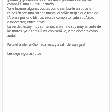
comprÃ© una XR 250 Tornado.
Ya le hicimos algunas cositas como cambiarle un poco la
relaciÃ³n con una corona nueva, el colÃ­n negro que trae de
fÃ¡brica por uno blanco, escape completo, cubrepuÃ±os,
cubrecarter, entre otras.
La verdad estoy muy contento, si bien no soy muy amante de
las motos, ya le tomÃ© mucho cariÃ±o, y me encanta como
anda!
Falta el trailer al Clio nada mas, y a salir de viaje jaja!
Les dejo algunas fotos