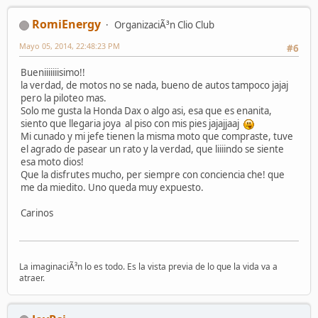
RomiEnergy
OrganizaciÃ³n Clio Club
Mayo 05, 2014, 22:48:23 PM
#6
Bueniiiiiiisimo!!
la verdad, de motos no se nada, bueno de autos tampoco jajaj
pero la piloteo mas.
Solo me gusta la Honda Dax o algo asi, esa que es enanita,
siento que llegaria joya al piso con mis pies jajajjaaj
Mi cunado y mi jefe tienen la misma moto que compraste, tuve
el agrado de pasear un rato y la verdad, que liiiindo se siente
esa moto dios!
Que la disfrutes mucho, per siempre con conciencia che! que
me da miedito. Uno queda muy expuesto.
Carinos
La imaginaciÃ³n lo es todo. Es la vista previa de lo que la vida va a
atraer.