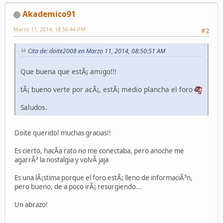
Akademico91
Marzo 11, 2014, 18:56:44 PM
#2
Cita de: doite2008 en Marzo 11, 2014, 08:50:51 AM
Que buena que estÃ¡ amigo!!!
tÃ¡ bueno verte por acÃ¡, estÃ¡ medio plancha el foro
Saludos.
Doite querido! muchas gracias!!
Es cierto, hacÃ­a rato no me conectaba, pero anoche me
agarrÃ³ la nostalgia y volvÃ­ jaja
Es una lÃ¡stima porque el foro estÃ¡ lleno de informaciÃ³n,
pero bueno, de a poco irÃ¡ resurgiendo...
Un abrazo!