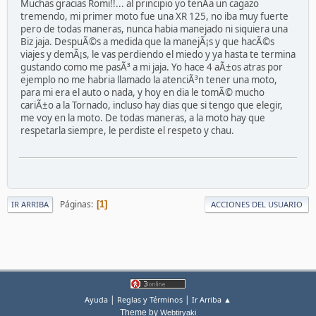
Muchas gracias Romi!!... al principio yo tenÃ­a un cagazo
tremendo, mi primer moto fue una XR 125, no iba muy fuerte
pero de todas maneras, nunca habia manejado ni siquiera una
Biz jaja. DespuÃ©s a medida que la manejÃ¡s y que hacÃ©s
viajes y demÃ¡s, le vas perdiendo el miedo y ya hasta te termina
gustando como me pasÃ³ a mi jaja. Yo hace 4 aÃ±os atras por
ejemplo no me habria llamado la atenciÃ³n tener una moto,
para mi era el auto o nada, y hoy en dia le tomÃ© mucho
cariÃ±o a la Tornado, incluso hay dias que si tengo que elegir,
me voy en la moto. De todas maneras, a la moto hay que
respetarla siempre, le perdiste el respeto y chau.
Páginas
1
IR ARRIBA
ACCIONES DEL USUARIO
|
|
Ayuda
Reglas y Términos
Ir Arriba ▲
Theme by
Webtiryaki