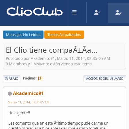
Mensajes No Leídos
Temas Actualizados
El Clio tiene compaÃ±Ã­a...
Publicado por Akademico91, Marzo 11, 2014, 02:35:05 AM
0 Miembros y 1 Visitante están viendo este tema.
Páginas
1
IR ABAJO
ACCIONES DEL USUARIO
Akademico91
Marzo 11, 2014, 02:35:05 AM
Hola gente!!
Les comento que en este Ãºltimo tiempo pude darme un
gustito (y gracias a Dios antes del impuestazo total), me