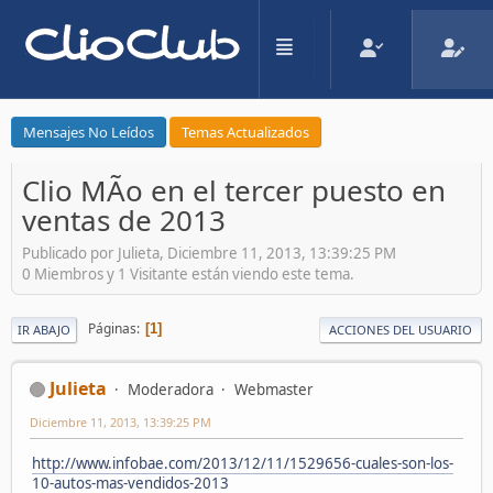
Mensajes No Leídos
Temas Actualizados
Clio MÃ­o en el tercer puesto en
ventas de 2013
Publicado por Julieta, Diciembre 11, 2013, 13:39:25 PM
0 Miembros y 1 Visitante están viendo este tema.
Páginas
1
IR ABAJO
ACCIONES DEL USUARIO
Julieta
Moderadora
Webmaster
Diciembre 11, 2013, 13:39:25 PM
http://www.infobae.com/2013/12/11/1529656-cuales-son-los-
10-autos-mas-vendidos-2013