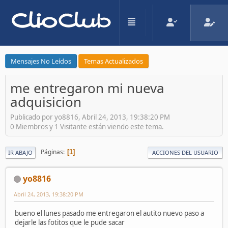
Mensajes No Leídos
Temas Actualizados
me entregaron mi nueva
adquisicion
Publicado por yo8816, Abril 24, 2013, 19:38:20 PM
0 Miembros y 1 Visitante están viendo este tema.
Páginas
1
IR ABAJO
ACCIONES DEL USUARIO
yo8816
Abril 24, 2013, 19:38:20 PM
bueno el lunes pasado me entregaron el autito nuevo paso a
dejarle las fotitos que le pude sacar