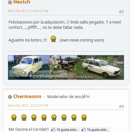
Heutch
Abril 24, 2013, 21:06:47 PM
#5
Felicitaciones por la adquisicion..!! lindo salto pegaste. Y a nivel
confort..., pfffff..., no te debe faltar nada.
Aguante los botes.:!!!
(own news coming soon)
Chermannn
Moderador de secciÃ³n
Abril 24, 2013, 23:12:37 PM
#6
Me fascina el Corolla!!!