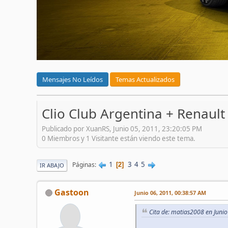
Mensajes No Leídos
Temas Actualizados
Clio Club Argentina + Renault 
Publicado por XuanRS, Junio 05, 2011, 23:20:05 PM
0 Miembros y 1 Visitante están viendo este tema.
1
3
4
5
Páginas
2
IR ABAJO
Gastoon
Junio 06, 2011, 00:38:57 AM
Cita de: matias2008 en Juni