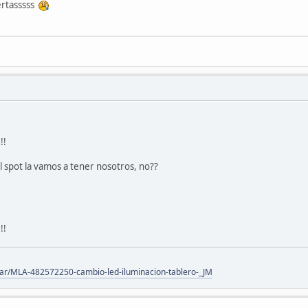
uertasssss
!!
l spot la vamos a tener nosotros, no??
!!
m.ar/MLA-482572250-cambio-led-iluminacion-tablero-_JM