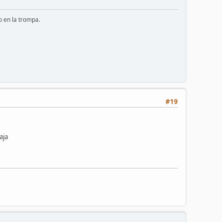
o en la trompa.
#19
aja