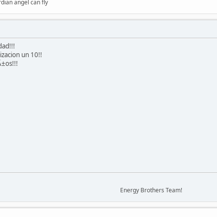
dian angel can fly
dad!!!
izacion un 10!!
Ã±os!!!
Energy Brothers Team!