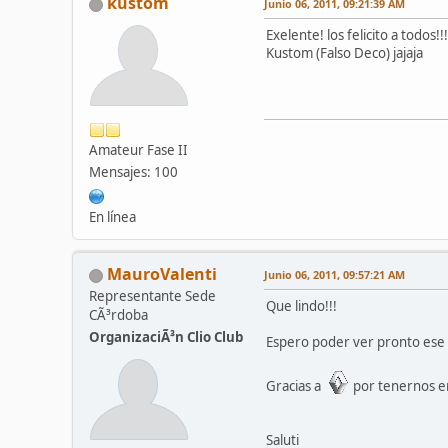
kustom
Junio 06, 2011, 09:21:39 AM
Exelente! los felicito a todos!
Kustom (Falso Deco) jajaja
Amateur Fase II
Mensajes: 100
En línea
MauroValenti
Junio 06, 2011, 09:57:21 AM
Representante Sede
Que lindo!!!
CÃ³rdoba
OrganizaciÃ³n Clio Club
Espero poder ver pronto ese 
Gracias a
por tenernos en
Saluti