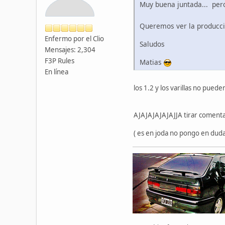
Muy buena juntada... pe
Queremos ver la produccio
Enfermo por el Clio
Saludos
Mensajes: 2,304
F3P Rules
Matias
En línea
los 1.2 y los varillas no pued
AJAJAJAJAJAJJA tirar comentar
( es en joda no pongo en duda