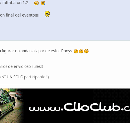
ro faltaba un 1.2
n final del evento!!!!
en figurar no andan al apar de estos Ponys
ios de envidioso rules!!
 NI UN SOLO participante! )