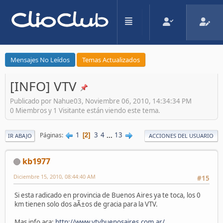
Mensajes No Leídos
Temas Actualizados
[INFO] VTV
Publicado por Nahue03, Noviembre 06, 2010, 14:34:34 PM
0 Miembros y 1 Visitante están viendo este tema.
1
3
4
...
13
Páginas
2
IR ABAJO
ACCIONES DEL USUARIO
kb1977
Diciembre 15, 2010, 08:44:40 AM
#15
Si esta radicado en provincia de Buenos Aires ya te toca, los 0
km tienen solo dos aÃ±os de gracia para la VTV.
Mas info aca:
http://www.vtvbuenosaires.com.ar/