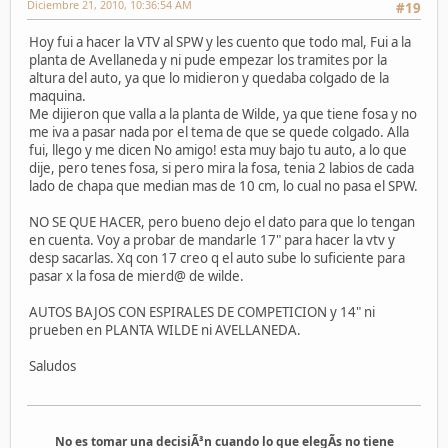
Diciembre 21, 2010, 10:36:54 AM
#19
Hoy fui a hacer la VTV al SPW y les cuento que todo mal, Fui a la
planta de Avellaneda y ni pude empezar los tramites por la
altura del auto, ya que lo midieron y quedaba colgado de la
maquina.
Me dijieron que valla a la planta de Wilde, ya que tiene fosa y no
me iva a pasar nada por el tema de que se quede colgado. Alla
fui, llego y me dicen No amigo! esta muy bajo tu auto, a lo que
dije, pero tenes fosa, si pero mira la fosa, tenia 2 labios de cada
lado de chapa que median mas de 10 cm, lo cual no pasa el SPW.
NO SE QUE HACER, pero bueno dejo el dato para que lo tengan
en cuenta. Voy a probar de mandarle 17" para hacer la vtv y
desp sacarlas. Xq con 17 creo q el auto sube lo suficiente para
pasar x la fosa de mierd@ de wilde.
AUTOS BAJOS CON ESPIRALES DE COMPETICION y 14" ni
prueben en PLANTA WILDE ni AVELLANEDA.
Saludos
No es tomar una decisiÃ³n cuando lo que elegÃ­s no tiene