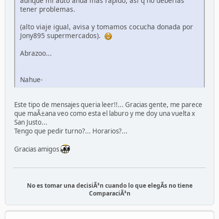
aunque mi auto anda mas rapido, asi q`no deberias
tener problemas.
(alto viaje igual, avisa y tomamos cocucha donada por
Jony895 supermercados).
Abrazoo...
Nahue-
Este tipo de mensajes queria leer!!... Gracias gente, me parece
que maÃ±ana veo como esta el laburo y me doy una vuelta x
San Justo...
Tengo que pedir turno?... Horarios?...
Gracias amigos
No es tomar una decisiÃ³n cuando lo que elegÃ­s no tiene
ComparaciÃ³n