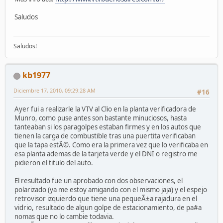
Saludos
Saludos!
kb1977
Diciembre 17, 2010, 09:29:28 AM
#16
Ayer fui a realizarle la VTV al Clio en la planta verificadora de
Munro, como puse antes son bastante minuciosos, hasta
tanteaban si los paragolpes estaban firmes y en los autos que
tienen la carga de combustible tras una puertita verificaban
que la tapa estÃ©. Como era la primera vez que lo verificaba en
esa planta ademas de la tarjeta verde y el DNI o registro me
pidieron el titulo del auto.
El resultado fue un aprobado con dos observaciones, el
polarizado (ya me estoy amigando con el mismo jaja) y el espejo
retrovisor izquierdo que tiene una pequeÃ±a rajadura en el
vidrio, resultado de algun golpe de estacionamiento, de pa#a
nomas que no lo cambie todavia.