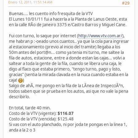
Enero 12, 2011, 11:51:14 AM
#29
Buenas.... les cuento info fresquita de la VTV
El Lunes 10/01/11 fui a hacerla a la Planta de Lanus Oeste, esta
en la calle RÃ­o de Janeiro 3375 e/Castro Barros y Miguel Cane.
Fui con turno, lo saque por internet (
http://www.vtv.com.ar/
),
me habran p :-oeado unos cuantos.. ya que la cola para ingresar
al estacionamiento (previo al inicio del tramite) llegaba a los
50m antes del port@n... como ya tenia mi turno, me saltee la
fila de autos, estacione, entre a donde estan las cajas... volvi a
saltear a toda la gente de la fila, cuando se libera una caja, le
digo al flaco que estaba primero, "tengo turno, pago y listo,
gracias" (sentia la mirada clavada en la nuca cuando estaba en la
caja!
)
Salgo de ahÃ­, me pongo en la fila de la LÃ­nea de InspecciÃ³n,
todos saben que se prueba en los autos, asi que no vale la pena
describirlo.
En total, tarde 40 min.
Costo de la VTV (vigente):
$116.07
Costo de la VTV (vencida): $125.48
Si vas con el auto planchado, ni por joda te pongas en la linea 1,
anda a la 2 o 3