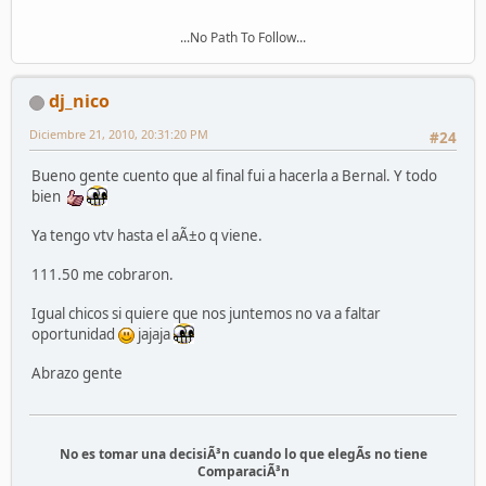
...No Path To Follow...
dj_nico
Diciembre 21, 2010, 20:31:20 PM
#24
Bueno gente cuento que al final fui a hacerla a Bernal. Y todo
bien
Ya tengo vtv hasta el aÃ±o q viene.
111.50 me cobraron.
Igual chicos si quiere que nos juntemos no va a faltar
oportunidad
jajaja
Abrazo gente
No es tomar una decisiÃ³n cuando lo que elegÃ­s no tiene
ComparaciÃ³n