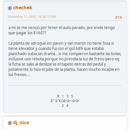
chechek
Diciembre 17, 2010, 16:24:15 PM
#18
a mi se me vencio por tener el auto parado, por ende tengo
que pagar los $160??
La planta de adrogue en pavon y san martin no tiene fosa si
tiene elevador y cuando fui con el gol AB9 que estaba
planchado subia sin drama...si me rompieron bastante las bolas,
inclusive casi rebota porque no prendia la luz de freno pero xq
la ficha se salio al deslizarse el tapete detras del pedal y
justamente lo hizo el pibe de la planta, hacen mucho incapie en
los frenos...
R 1 3 5
â""â"€Oâ•â•¬â•â•
2 4
dj_nico