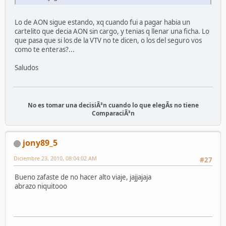
Lo de AON sigue estando, xq cuando fui a pagar habia un
cartelito que decia AON sin cargo, y tenias q llenar una ficha. Lo
que pasa que si los de la VTV no te dicen, o los del seguro vos
como te enteras?...
Saludos
No es tomar una decisiÃ³n cuando lo que elegÃ­s no tiene
ComparaciÃ³n
jony89_5
Diciembre 23, 2010, 08:04:02 AM
#27
Bueno zafaste de no hacer alto viaje, jajjajaja
abrazo niquitooo