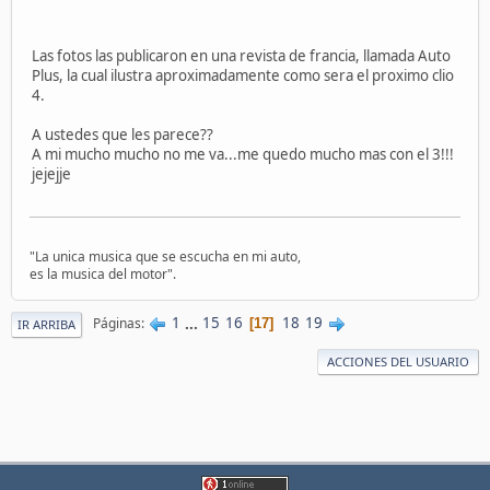
Las fotos las publicaron en una revista de francia, llamada Auto
Plus, la cual ilustra aproximadamente como sera el proximo clio
4.
A ustedes que les parece??
A mi mucho mucho no me va...me quedo mucho mas con el 3!!!
jejejje
"La unica musica que se escucha en mi auto,
es la musica del motor".
1
...
15
16
18
19
Páginas
17
IR ARRIBA
ACCIONES DEL USUARIO