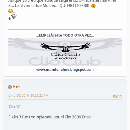
Asi que yo creo que aunque salga el CLIO 4 aca aterrizarÃ¡ el
3... bah! como dice Mulder... QUIERO CREER!!!
e
...EMPEZÃƒâ€œ TODO OTRA VEZ...
www.mundonahue.blogspot.com
Fer
Junio 06, 2010, 20:22:22 PM
#241
Clio 4?
El clio 3 fue reemplazado por el Clio 2009 Ema!