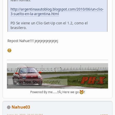
http://argentinaautoblog.blogspot.com/2010/06/un-clio-
3-suelto-en-la-argentina.html
PD Se viene un Clio Get-Up con el 1.2, como el
brasilero.
Repost Nahue!!!! jejejejejejejejej
Powered By me......!!Â¡ Here we go
!!
Nahue03
Junio 11, 2010, 23:16:18 PM