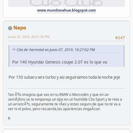
www.mundonahue.blogspot.com
Napo
Junio 07, 2010, 20:51:30 PM
#247
Cita de: hermetal en Junio 07, 2010, 16:27:02 PM
Por 140 Hyundai Genesis coupe 2.0T es lo que va
Por 150 subaru wrx turbo y asi seguiriamos toda la noche jeje
Tan Ã³lo imagina que vas en tu BMW o Mercedes y que en un
semÃ¡foro se te empareja un tipo en un humilde Clio Sport y te reta a
un arrancÃ³n, seguramente te rÃ­es y estas seguro de que no te va a
ver ni el polvo, pero recuerda,las apariencias engaÃ±an
R