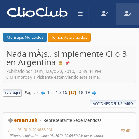
Mensajes No Leídos
Temas Actualizados
Nada mÃ¡s.. simplemente Clio 3
en Argentina
Publicado por Demi, Mayo 20, 2010, 20:39:44 PM
0 Miembros y 1 Visitante están viendo este tema.
1
...
15
16
18
19
Páginas
17
IR ABAJO
ACCIONES DEL USUARIO
emanuek
Representante Sede Mendoza
Junio 06, 2010, 20:06:58 PM
#240
Ultima modificación
: Junio 06, 2010, 20:09:39 PM por emanuek