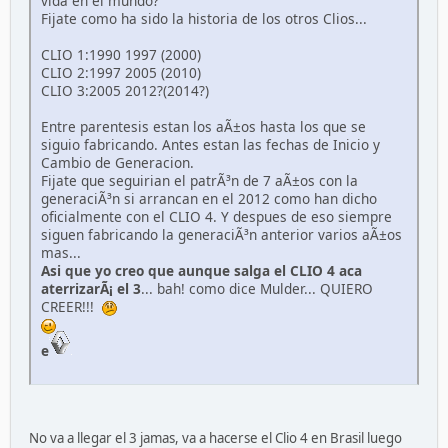
vida en el mundo?
Fijate como ha sido la historia de los otros Clios...
CLIO 1:1990 1997 (2000)
CLIO 2:1997 2005 (2010)
CLIO 3:2005 2012?(2014?)
Entre parentesis estan los aÃ±os hasta los que se
siguio fabricando. Antes estan las fechas de Inicio y
Cambio de Generacion.
Fijate que seguirian el patrÃ³n de 7 aÃ±os con la
generaciÃ³n si arrancan en el 2012 como han dicho
oficialmente con el CLIO 4. Y despues de eso siempre
siguen fabricando la generaciÃ³n anterior varios aÃ±os
mas...
Asi que yo creo que aunque salga el CLIO 4 aca
aterrizarÃ¡ el 3
... bah! como dice Mulder... QUIERO
CREER!!!
e
No va a llegar el 3 jamas, va a hacerse el Clio 4 en Brasil luego