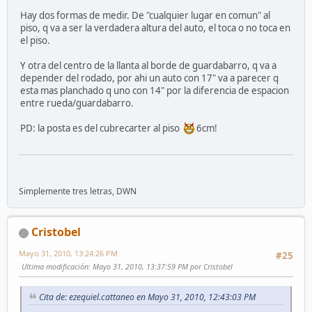
Hay dos formas de medir. De "cualquier lugar en comun" al
piso, q va a ser la verdadera altura del auto, el toca o no toca en
el piso.
Y otra del centro de la llanta al borde de guardabarro, q va a
depender del rodado, por ahi un auto con 17" va a parecer q
esta mas planchado q uno con 14" por la diferencia de espacion
entre rueda/guardabarro.
PD: la posta es del cubrecarter al piso
6cm!
Simplemente tres letras, DWN
Cristobel
Mayo 31, 2010, 13:24:26 PM
#25
Ultima modificación
: Mayo 31, 2010, 13:37:59 PM por Cristobel
Cita de: ezequiel.cattaneo en Mayo 31, 2010, 12:43:03 PM