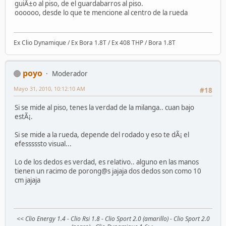
guiÃ±o al piso, de el guardabarros al piso.
oooooo, desde lo que te mencione al centro de la rueda
Ex Clio Dynamique / Ex Bora 1.8T / Ex 408 THP / Bora 1.8T
poyo
Moderador
Mayo 31, 2010, 10:12:10 AM
#18
Si se mide al piso, tenes la verdad de la milanga.. cuan bajo
estÃ¡.
Si se mide a la rueda, depende del rodado y eso te dÃ¡ el
efesssssto visual...
Lo de los dedos es verdad, es relativo.. alguno en las manos
tienen un racimo de porong@s jajaja dos dedos son como 10
cm jajaja
<< Clio Energy 1.4 - Clio Rsi 1.8 - Clio Sport 2.0 (amarillo) - Clio Sport 2.0