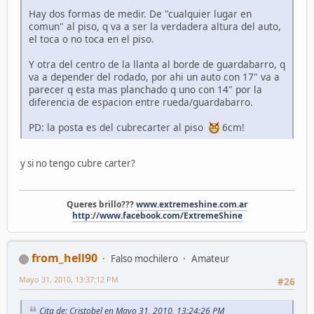
Hay dos formas de medir. De "cualquier lugar en
comun" al piso, q va a ser la verdadera altura del auto,
el toca o no toca en el piso.
Y otra del centro de la llanta al borde de guardabarro, q
va a depender del rodado, por ahi un auto con 17" va a
parecer q esta mas planchado q uno con 14" por la
diferencia de espacion entre rueda/guardabarro.
PD: la posta es del cubrecarter al piso
6cm!
y si no tengo cubre carter?
Queres brillo???
www.extremeshine.com.ar
http://www.facebook.com/ExtremeShine
from_hell90
Falso mochilero
Amateur
Mayo 31, 2010, 13:37:12 PM
#26
Cita de: Cristobel en Mayo 31, 2010, 13:24:26 PM