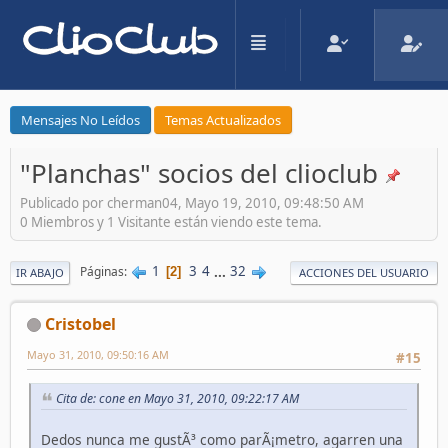
Mensajes No Leídos
Temas Actualizados
"Planchas" socios del clioclub
Publicado por cherman04, Mayo 19, 2010, 09:48:50 AM
0 Miembros y 1 Visitante están viendo este tema.
1
3
4
...
32
Páginas
2
IR ABAJO
ACCIONES DEL USUARIO
Cristobel
Mayo 31, 2010, 09:50:16 AM
#15
Cita de: cone en Mayo 31, 2010, 09:22:17 AM
Dedos nunca me gustÃ³ como parÃ¡metro, agarren una