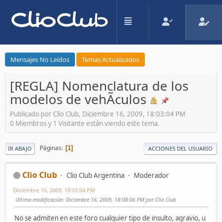
Mensajes No Leídos
Temas Actualizados
[REGLA] Nomenclatura de los
modelos de vehÃ­culos
Publicado por Clio Club, Diciembre 16, 2009, 18:03:04 PM
0 Miembros y 1 Visitante están viendo este tema.
Páginas
1
IR ABAJO
ACCIONES DEL USUARIO
Clio Club
Clio Club Argentina
Moderador
Diciembre 16, 2009, 18:03:04 PM
Ultima modificación
: Diciembre 16, 2009, 18:08:06 PM por Clio Club
No se admiten en este foro cualquier tipo de insulto, agravio, u