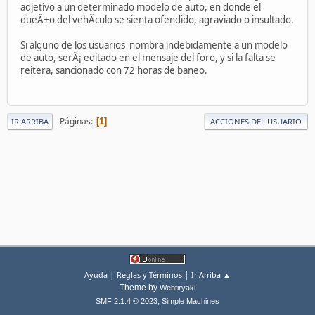
adjetivo a un determinado modelo de auto, en donde el
dueÃ±o del vehÃ­culo se sienta ofendido, agraviado o insultado.
Si alguno de los usuarios nombra indebidamente a un modelo
de auto, serÃ¡ editado en el mensaje del foro, y si la falta se
reitera, sancionado con 72 horas de baneo.
Páginas
1
IR ARRIBA
ACCIONES DEL USUARIO
|
|
Ayuda
Reglas y Términos
Ir Arriba ▲
Theme by
Webtiryaki
,
SMF 2.1.4 © 2023
Simple Machines