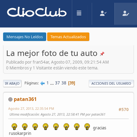
Mensajes No Leídos
Temas Actualizados
La mejor foto de tu auto
Publicado por fran54ar, Agosto 07, 2009, 09:21:54 AM
0 Miembros y 1 Visitante están viendo este tema.
1
...
37
38
Páginas
39
IR ABAJO
ACCIONES DEL USUARIO
patan361
Agosto 27, 2013, 22:35:54 PM
#570
Ultima modificación
: Agosto 27, 2013, 22:58:41 PM por patan361
gracias
rusokarprin