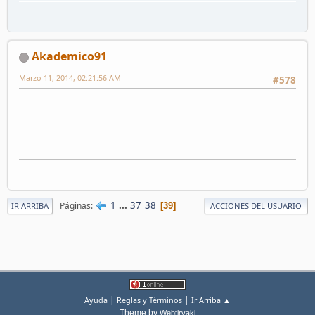
Akademico91
Marzo 11, 2014, 02:21:56 AM
#578
1
...
37
38
Páginas
39
IR ARRIBA
ACCIONES DEL USUARIO
|
|
Ayuda
Reglas y Términos
Ir Arriba ▲
Theme by
Webtiryaki