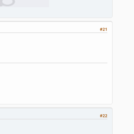
#21
#22