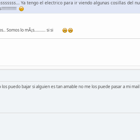
sssssss... Ya tengo el electrico para ir viendo algunas cosillas del n
!!!!!!!!!!
os.. Somos lo mÃ¡s......... si si
no los puedo bajar si alguien es tan amable no me los puede pasar a mi mai