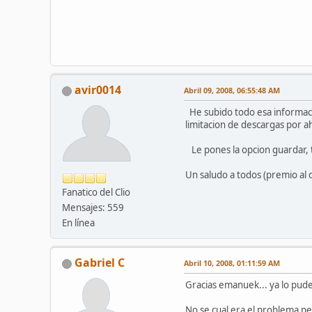
avir0014
Abril 09, 2008, 06:55:48 AM
He subido todo esa informaci
limitacion de descargas por ah
Le pones la opcion guardar, t
Un saludo a todos (premio al q
Fanatico del Clio
Mensajes: 559
En línea
Gabriel C
Abril 10, 2008, 01:11:59 AM
Gracias emanuek... ya lo pude 
No se cual era el problema pe