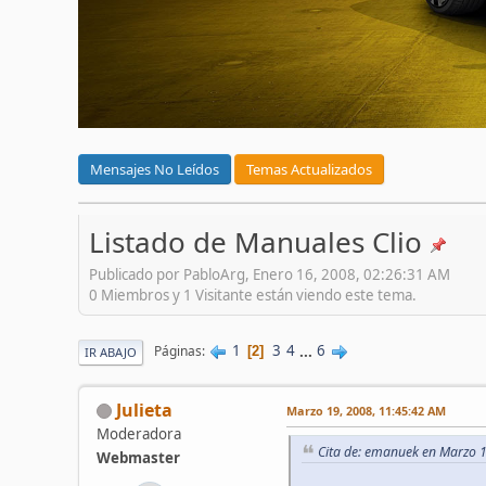
Mensajes No Leídos
Temas Actualizados
Listado de Manuales Clio
Publicado por PabloArg, Enero 16, 2008, 02:26:31 AM
0 Miembros y 1 Visitante están viendo este tema.
1
3
4
...
6
Páginas
2
IR ABAJO
Julieta
Marzo 19, 2008, 11:45:42 AM
Moderadora
Cita de: emanuek en Marzo 
Webmaster