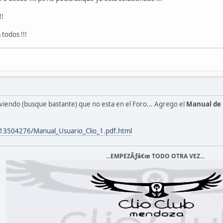
!!
todos !!!
 viendo (busque bastante) que no esta en el Foro... Agrego el
Manual de U
/113504276/Manual_Usuario_Clio_1.pdf.html
...EMPEZÃƒâ€œ TODO OTRA VEZ...