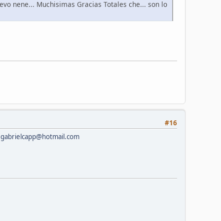
uevo nene... Muchisimas Gracias Totales che... son lo
#16
l
gabrielcapp@hotmail.com