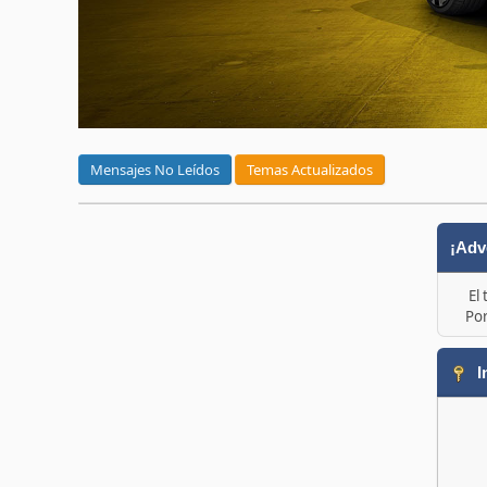
Mensajes No Leídos
Temas Actualizados
¡Adv
El
Por
I