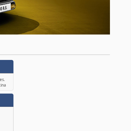
es.
tina