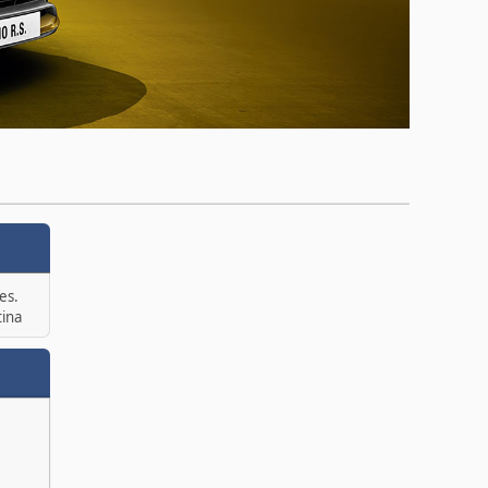
es.
tina