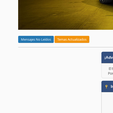
Mensajes No Leídos
Temas Actualizados
¡Adv
El
Por
I