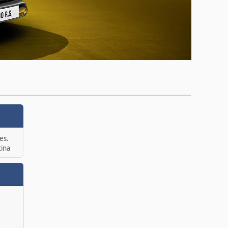
es.
tina