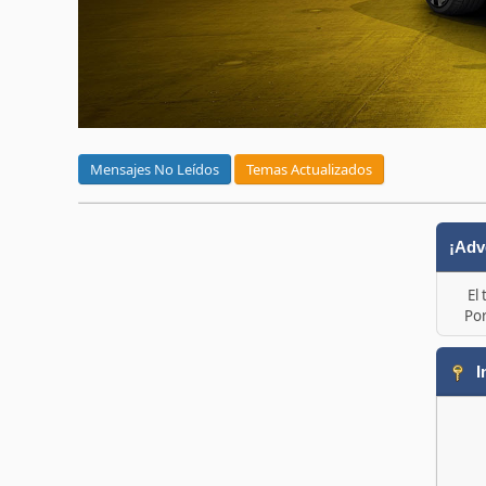
Mensajes No Leídos
Temas Actualizados
¡Adv
El
Por
I