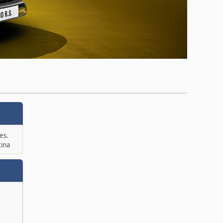
es.
tina