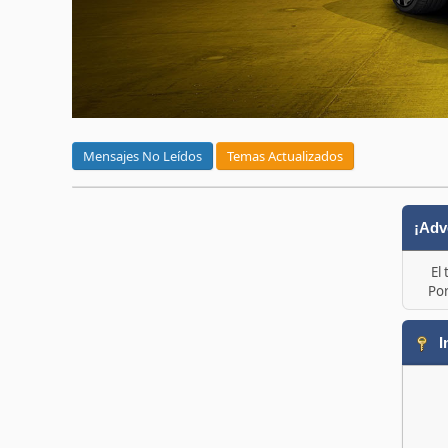
Mensajes No Leídos
Temas Actualizados
¡Adv
El
Por
I