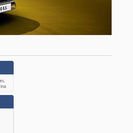
es.
tina