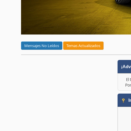
Mensajes No Leídos
Temas Actualizados
¡Adv
El
Por
I