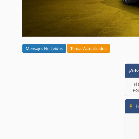
Mensajes No Leídos
Temas Actualizados
¡Adv
El
Por
I