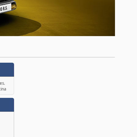
es.
tina