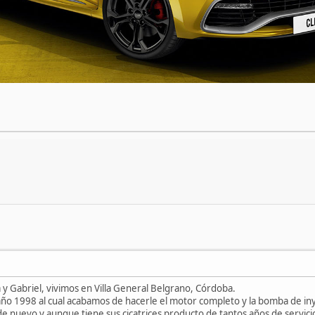
y Gabriel, vivimos en Villa General Belgrano, Córdoba.
año 1998 al cual acabamos de hacerle el motor completo y la bomba de in
e nuevo y aunque tiene sus cicatrices producto de tantos años de servic