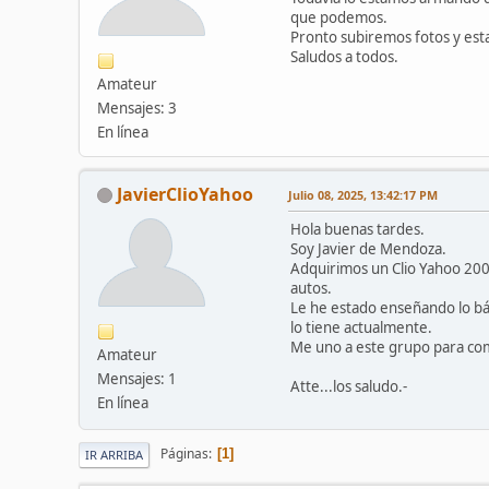
que podemos.
Pronto subiremos fotos y est
Saludos a todos.
Amateur
Mensajes: 3
En línea
JavierClioYahoo
Julio 08, 2025, 13:42:17 PM
Hola buenas tardes.
Soy Javier de Mendoza.
Adquirimos un Clio Yahoo 200
autos.
Le he estado enseñando lo b
lo tiene actualmente.
Me uno a este grupo para comp
Amateur
Mensajes: 1
Atte...los saludo.-
En línea
Páginas
1
IR ARRIBA