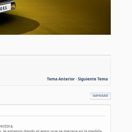
Tema Anterior
-
Siguiente Tema
IMPRIMIR
yectora.
io, le estamos dando el amor que se merece en la medida