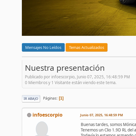
Mensajes No Leídos
Temas Actualizados
Nuestra presentación
Publicado por infoescorpio, Junio 07, 2025, 16:48:59 PM
0 Miembros y 1 Visitante están viendo este tema.
Páginas
1
IR ABAJO
infoescorpio
Junio 07, 2025, 16:48:59 PM
Buenas tardes, somos Mónica 
Tenemos un Clio 1.9D RL del 
Todavía lo estamos armando d