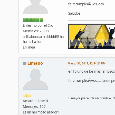
feliz cumpleaÃ±os loco
Saludos
Enfermo por el Clio
Mensajes: 2,998
alllll aboooarrrddddd!!! ha
ha ha ha ha
En línea
Limado
Marzo 31, 2015, 12:54:21 PM
en fb uno de los mas famosos...
feliz cumpleaÃ±os.... tarde pe
El mayor placer de un hombre inte
Amateur Fase II
Mensajes: 107
Es un hermoso asador!