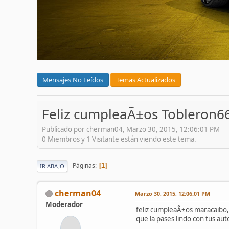
Mensajes No Leídos
Temas Actualizados
Feliz cumpleaÃ±os Tobleron6
Publicado por cherman04, Marzo 30, 2015, 12:06:01 PM
0 Miembros y 1 Visitante están viendo este tema.
Páginas
1
IR ABAJO
cherman04
Marzo 30, 2015, 12:06:01 PM
Moderador
feliz cumpleaÃ±os maracaibo
que la pases lindo con tus auto