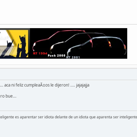
 aca ni feliz cumpleaÃ±os le dijeron! .... jajajajja
ro bue...
ligente es aparentar ser idiota delante de un idiota que aparenta ser inteligente