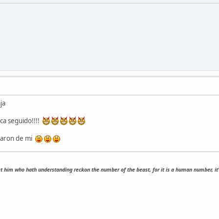
ja
ca seguido!!!!
daron de mi
t him who hath understanding reckon the number of the beast, for it is a human number, it'