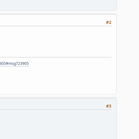
#2
23905#msg723905
#3