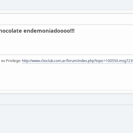
chocolate endemoniadoooo!!!
 ex Privilege:
http://www.clioclub.com.ar/forum/index.php?topic=100550.msg7