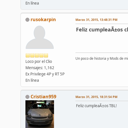
En línea
rusokarpin
Marzo 31, 2015, 13:48:31 PM
Feliz cumpleaÃ±os 
Un poco de historia y Mods de mi
Loco por el Clio
Mensajes: 1,162
Ex Privilege 4P y RT 5P
En línea
Cristian959
Marzo 31, 2015, 18:31:54 PM
Feliz cumpleaÃ±os TBL!