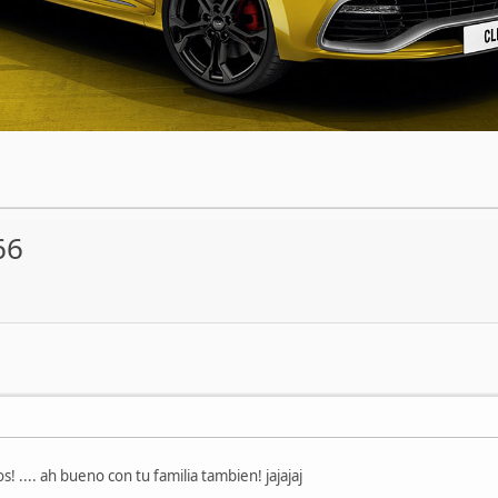
66
,
s! .... ah bueno con tu familia tambien! jajajaj