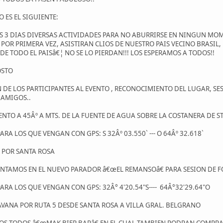
 ES EL SIGUIENTE:
S 3 DIAS DIVERSAS ACTIVIDADES PARA NO ABURRIRSE EN NINGUN M
POR PRIMERA VEZ, ASISTIRAN CLIOS DE NUESTRO PAIS VECINO BRASIL
DE TODO EL PAISâ€¦ NO SE LO PIERDAN!!! LOS ESPERAMOS A TODOS!!
OSTO
ON DE LOS PARTICIPANTES AL EVENTO , RECONOCIMIENTO DEL LUGAR, S
 AMIGOS..
ENTO A 45Âº A MTS. DE LA FUENTE DE AGUA SOBRE LA COSTANERA DE ST
A LOS QUE VENGAN CON GPS: S 32Âº 03.550` --- O 64Âº 32.618`
A POR SANTA ROSA
 JUNTAMOS EN EL NUEVO PARADOR â€œEL REMANSOâ€ PARA SESION DE
A LOS QUE VENGAN CON GPS: 32Â° 4'20.54"S---- 64Â°32'29.64"O
RAVANA POR RUTA 5 DESDE SANTA ROSA A VILLA GRAL. BELGRANO