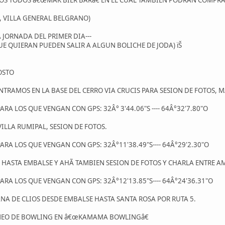
MOS TODOS â€œMAK BIER BARâ€ EN EL CUAL TAMBIEN PODRAN COMPRAR
, VILLA GENERAL BELGRANO)
A JORNADA DEL PRIMER DIA---
UE QUIERAN PUEDEN SALIR A ALGUN BOLICHE DE JODA) ïŠ
OSTO
ONTRAMOS EN LA BASE DEL CERRO VIA CRUCIS PARA SESION DE FOTOS,
A LOS QUE VENGAN CON GPS: 32Â° 3'44.06"S ---- 64Â°32'7.80"O
VILLA RUMIPAL, SESION DE FOTOS.
A LOS QUE VENGAN CON GPS: 32Â°11'38.49"S---- 64Â°29'2.30"O
S HASTA EMBALSE Y AHÃ TAMBIEN SESION DE FOTOS Y CHARLA ENTRE A
A LOS QUE VENGAN CON GPS: 32Â°12'13.85"S---- 64Â°24'36.31"O
VANA DE CLIOS DESDE EMBALSE HASTA SANTA ROSA POR RUTA 5.
ORNEO DE BOWLING EN â€œKAMAMA BOWLINGâ€