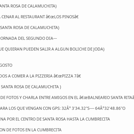
SANTA ROSA DE CALAMUCHITA)
A CENAR AL RESTAURANT â€œLOS PINOSâ€
 SANTA ROSA DE CALAMUCHITA)
A JORNADA DEL SEGUNDO DIA---
UE QUIERAN PUEDEN SALIR A ALGUN BOLICHE DE JODA)
AGOSTO
DOS A COMER A LA PIZZERIA â€œPIZZA 7â€
, SANTA ROSA DE CALAMUCHITA )
ON DE FOTOS Y CHARLA ENTRE AMIGOS EN EL â€œBALNEARIO SANTA RITAâ
A LOS QUE VENGAN CON GPS: 32Â° 3'34.32"S---- 64Â°32'48.86"O
VANA POR EL CENTRO DE SANTA ROSA HASTA LA CUMBRECITA
SION DE FOTOS EN LA CUMBRECITA