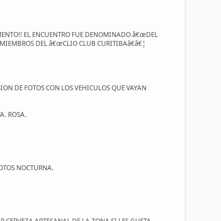
OMENTO!! EL ENCUENTRO FUE DENOMINADO â€œDEL
, MIEMBROS DEL â€œCLIO CLUB CURITIBAâ€â€¦
ESION DE FOTOS CON LOS VEHICULOS QUE VAYAN
A. ROSA.
 FOTOS NOCTURNA.