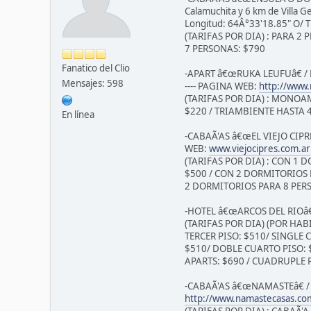
Calamuchita y 6 km de Villa Ge
Longitud: 64Â°33'18.85" O/
(TARIFAS POR DIA) : PARA 2
7 PERSONAS: $790
Fanatico del Clio
-APART â€œRUKA LEUFUâ€ /
Mensajes: 598
---- PAGINA WEB:
http://www.
(TARIFAS POR DIA) : MONO
$220 / TRIAMBIENTE HASTA 
En línea
-CABAÃ'AS â€œEL VIEJO CIPR
WEB:
www.viejocipres.com.ar
(TARIFAS POR DIA) : CON 1
$500 / CON 2 DORMITORIOS 
2 DORMITORIOS PARA 8 PER
-HOTEL â€œARCOS DEL RIOâ€
(TARIFAS POR DIA) (POR HA
TERCER PISO: $510/ SINGLE 
$510/ DOBLE CUARTO PISO: $
APARTS: $690 / CUADRUPLE 
-CABAÃ'AS â€œNAMASTEâ€ / 
http://www.namastecasas.co