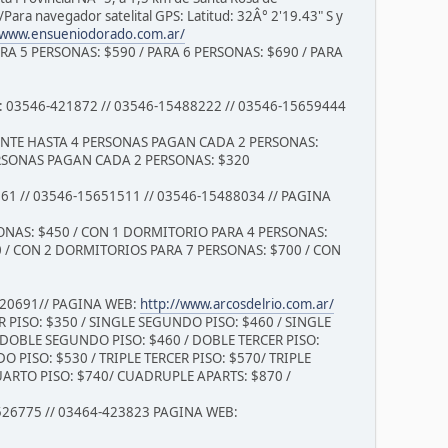
 /Para navegador satelital GPS: Latitud: 32Â° 2'19.43" S y
/www.ensueniodorado.com.ar/
ARA 5 PERSONAS: $590 / PARA 6 PERSONAS: $690 / PARA
 03546-421872 // 03546-15488222 // 03546-15659444
ENTE HASTA 4 PERSONAS PAGAN CADA 2 PERSONAS:
ERSONAS PAGAN CADA 2 PERSONAS: $320
661 // 03546-15651511 // 03546-15488034 // PAGINA
SONAS: $450 / CON 1 DORMITORIO PARA 4 PERSONAS:
 / CON 2 DORMITORIOS PARA 7 PERSONAS: $700 / CON
-420691// PAGINA WEB:
http://www.arcosdelrio.com.ar/
PISO: $350 / SINGLE SEGUNDO PISO: $460 / SINGLE
/ DOBLE SEGUNDO PISO: $460 / DOBLE TERCER PISO:
 PISO: $530 / TRIPLE TERCER PISO: $570/ TRIPLE
ARTO PISO: $740/ CUADRUPLE APARTS: $870 /
526775 // 03464-423823 PAGINA WEB: