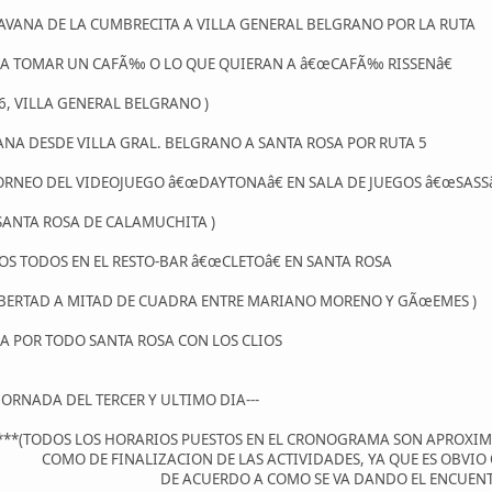
ARAVANA DE LA CUMBRECITA A VILLA GENERAL BELGRANO POR LA RUTA
OS A TOMAR UN CAFÃ‰ O LO QUE QUIERAN A â€œCAFÃ‰ RISSENâ€
36, VILLA GENERAL BELGRANO )
VANA DESDE VILLA GRAL. BELGRANO A SANTA ROSA POR RUTA 5
-TORNEO DEL VIDEOJUEGO â€œDAYTONAâ€ EN SALA DE JUEGOS â€œSASSâ
 SANTA ROSA DE CALAMUCHITA )
MOS TODOS EN EL RESTO-BAR â€œCLETOâ€ EN SANTA ROSA
LIBERTAD A MITAD DE CUADRA ENTRE MARIANO MORENO Y GÃœEMES )
NA POR TODO SANTA ROSA CON LOS CLIOS
 JORNADA DEL TERCER Y ULTIMO DIA---
***(TODOS LOS HORARIOS PUESTOS EN EL CRONOGRAMA SON APROXI
COMO DE FINALIZACION DE LAS ACTIVIDADES, YA QUE ES OBVIO
DE ACUERDO A COMO SE VA DANDO EL ENCUEN