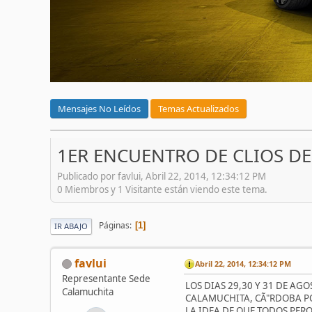
Mensajes No Leídos
Temas Actualizados
1ER ENCUENTRO DE CLIOS DE
Publicado por favlui, Abril 22, 2014, 12:34:12 PM
0 Miembros y 1 Visitante están viendo este tema.
Páginas
1
IR ABAJO
favlui
Abril 22, 2014, 12:34:12 PM
Representante Sede
LOS DIAS 29,30 Y 31 DE AGO
Calamuchita
CALAMUCHITA, CÃ"RDOBA PO
LA IDEA DE QUE TODOS PER