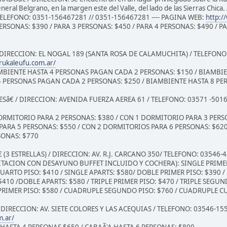
neral Belgrano, en la margen este del Valle, del lado de las Sierras Chica.
 TELEFONO: 0351-156467281 // 0351-156467281 ---- PAGINA WEB:
http:/
 PERSONAS: $390 / PARA 3 PERSONAS: $450 / PARA 4 PERSONAS: $490 / P
 DIRECCION: EL NOGAL 189 (SANTA ROSA DE CALAMUCHITA) / TELEFONO:
rukaleufu.com.ar/
AMBIENTE HASTA 4 PERSONAS PAGAN CADA 2 PERSONAS: $150 / BIAMBI
4 PERSONAS PAGAN CADA 2 PERSONAS: $250 / BIAMBIENTE HASTA 8 P
ESâ€ / DIRECCION: AVENIDA FUERZA AEREA 61 / TELEFONO: 03571 -501
 DORMITORIO PARA 2 PERSONAS: $380 / CON 1 DORMITORIO PARA 3 PER
PARA 5 PERSONAS: $550 / CON 2 DORMITORIOS PARA 6 PERSONAS: $620
SONAS: $770
 (3 ESTRELLAS) / DIRECCION: AV. R.J. CARCANO 350/ TELEFONO: 03546
BITACION CON DESAYUNO BUFFET INCLUIDO Y COCHERA): SINGLE PRIMER 
CUARTO PISO: $410 / SINGLE APARTS: $580/ DOBLE PRIMER PISO: $390 
410 /DOBLE APARTS: $580 / TRIPLE PRIMER PISO: $470 / TRIPLE SEGUNDO
PRIMER PISO: $580 / CUADRUPLE SEGUNDO PISO: $760 / CUADRUPLE CU
DIRECCION: AV. SIETE COLORES Y LAS ACEQUIAS / TELEFONO: 03546-15
m.ar/