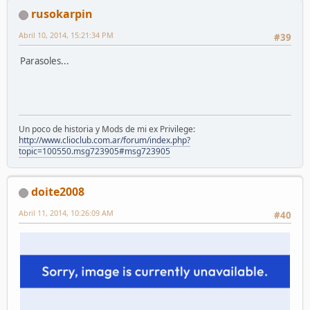
rusokarpin
Abril 10, 2014, 15:21:34 PM
#39
Parasoles...
Un poco de historia y Mods de mi ex Privilege:
http://www.clioclub.com.ar/forum/index.php?
topic=100550.msg723905#msg723905
doite2008
Abril 11, 2014, 10:26:09 AM
#40