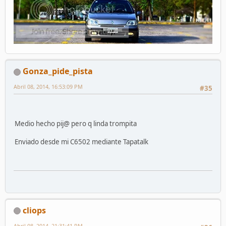
Gonza_pide_pista
Abril 08, 2014, 16:53:09 PM
#35
Medio hecho pij@ pero q linda trompita
Enviado desde mi C6502 mediante Tapatalk
cliops
Abril 08, 2014, 21:31:41 PM