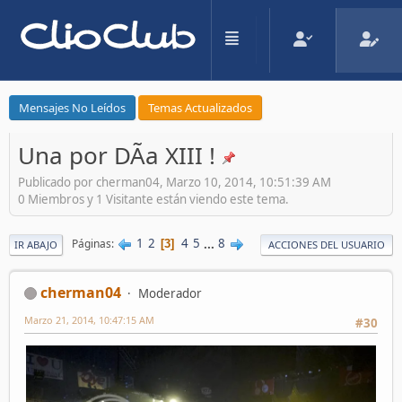
Mensajes No Leídos
Temas Actualizados
Una por DÃ­a XIII !
Publicado por cherman04, Marzo 10, 2014, 10:51:39 AM
0 Miembros y 1 Visitante están viendo este tema.
1
2
4
5
...
8
Páginas
3
IR ABAJO
ACCIONES DEL USUARIO
cherman04
Moderador
Marzo 21, 2014, 10:47:15 AM
#30