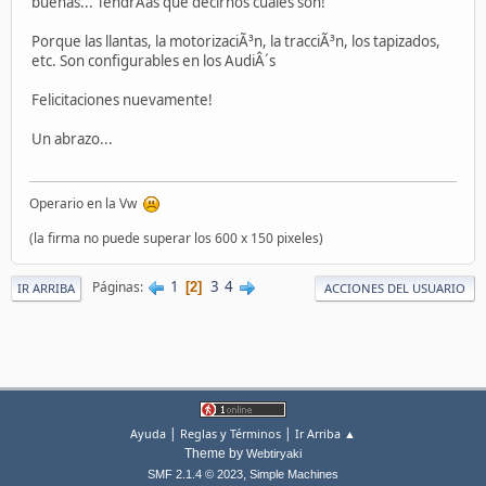
buenas... TendrÃ­as que decirnos cuales son!
Porque las llantas, la motorizaciÃ³n, la tracciÃ³n, los tapizados,
etc. Son configurables en los AudiÂ´s
Felicitaciones nuevamente!
Un abrazo...
Operario en la Vw
(la firma no puede superar los 600 x 150 pixeles)
1
3
4
Páginas
2
IR ARRIBA
ACCIONES DEL USUARIO
|
|
Ayuda
Reglas y Términos
Ir Arriba ▲
Theme by
Webtiryaki
,
SMF 2.1.4 © 2023
Simple Machines