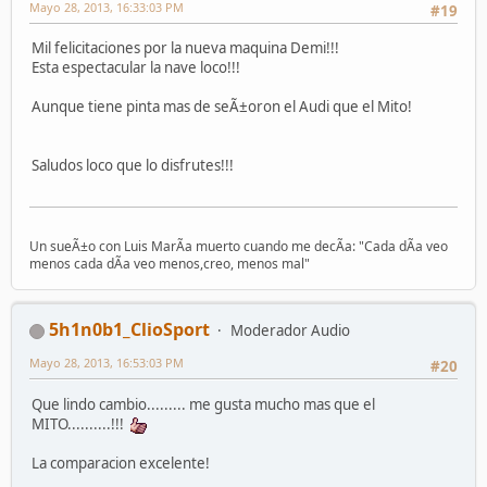
Mayo 28, 2013, 16:33:03 PM
#19
Mil felicitaciones por la nueva maquina Demi!!!
Esta espectacular la nave loco!!!
Aunque tiene pinta mas de seÃ±oron el Audi que el Mito!
Saludos loco que lo disfrutes!!!
Un sueÃ±o con Luis MarÃ­a muerto cuando me decÃ­a: "Cada dÃ­a veo
menos cada dÃ­a veo menos,creo, menos mal"
5h1n0b1_ClioSport
Moderador Audio
Mayo 28, 2013, 16:53:03 PM
#20
Que lindo cambio......... me gusta mucho mas que el
MITO..........!!!
La comparacion excelente!