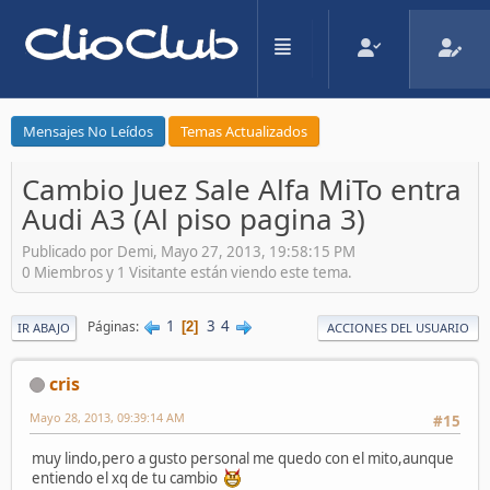
Mensajes No Leídos
Temas Actualizados
Cambio Juez Sale Alfa MiTo entra
Audi A3 (Al piso pagina 3)
Publicado por Demi, Mayo 27, 2013, 19:58:15 PM
0 Miembros y 1 Visitante están viendo este tema.
1
3
4
Páginas
2
IR ABAJO
ACCIONES DEL USUARIO
cris
Mayo 28, 2013, 09:39:14 AM
#15
muy lindo,pero a gusto personal me quedo con el mito,aunque
entiendo el xq de tu cambio