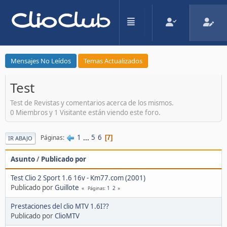
Mensajes No Leídos
Temas Actualizados
Test
Test de Revistas y comentarios acerca de los mismos.
0 Miembros y 1 Visitante están viendo este foro.
1
...
5
6
Páginas
7
IR ABAJO
Asunto
/
Publicado por
Test Clio 2 Sport 1.6 16v - Km77.com (2001)
Publicado por
Guillote
1
2
Páginas
Prestaciones del clio MTV 1.6I??
Publicado por
ClioMTV