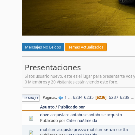
Mensajes No Leídos
Temas Actualizados
Presentaciones
Si sos usuario nuevo, este es el lugar para presentarte vos y
0 Miembros y 20 Visitantes están viendo este foro.
1
...
6234
6235
6237
6238
..
Páginas
6236
IR ABAJO
Asunto
/
Publicado por
dove acquistare antabuse antabuse acquisto
Publicado por
CaterinaAlmeida
motilium acquisto prezzo motilium senza ricetta