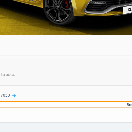
 tu auto.
.
7050
Re