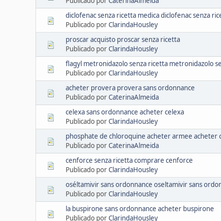
Publicado por
CaterinaAlmeida
diclofenac senza ricetta medica diclofenac senza ric
Publicado por
ClarindaHousley
proscar acquisto proscar senza ricetta
Publicado por
ClarindaHousley
flagyl metronidazolo senza ricetta metronidazolo se
Publicado por
ClarindaHousley
acheter provera provera sans ordonnance
Publicado por
CaterinaAlmeida
celexa sans ordonnance acheter celexa
Publicado por
ClarindaHousley
phosphate de chloroquine acheter armee acheter 
Publicado por
CaterinaAlmeida
cenforce senza ricetta comprare cenforce
Publicado por
ClarindaHousley
oséltamivir sans ordonnance oseltamivir sans ord
Publicado por
ClarindaHousley
la buspirone sans ordonnance acheter buspirone
Publicado por
ClarindaHousley