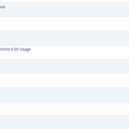
nce
rème 0 05 visage