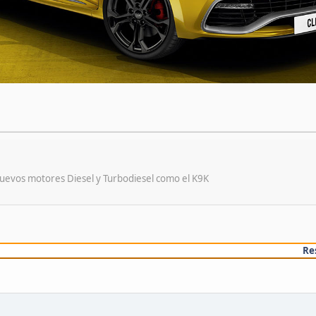
s nuevos motores Diesel y Turbodiesel como el K9K
Re