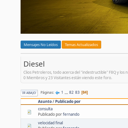
Mensajes No Leídos
Temas Actualizados
Diesel
Clios Petroleros, todo acerca del "indestructible" F8Q y lo
0 Miembros y 23 Visitantes están viendo este foro.
1
...
82
83
Páginas
84
IR ABAJO
Asunto
/
Publicado por
consulta
Publicado por
fernando
velocidad final