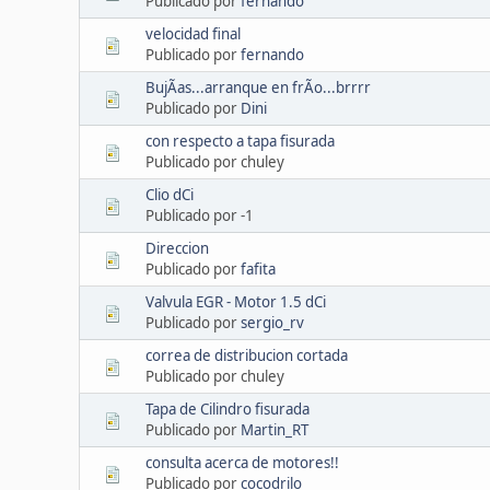
Publicado por
fernando
velocidad final
Publicado por
fernando
BujÃ­as...arranque en frÃ­o...brrrr
Publicado por
Dini
con respecto a tapa fisurada
Publicado por chuley
Clio dCi
Publicado por -1
Direccion
Publicado por
fafita
Valvula EGR - Motor 1.5 dCi
Publicado por
sergio_rv
correa de distribucion cortada
Publicado por chuley
Tapa de Cilindro fisurada
Publicado por
Martin_RT
consulta acerca de motores!!
Publicado por
cocodrilo